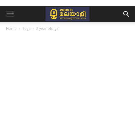
Home
Tags
2 year old girl