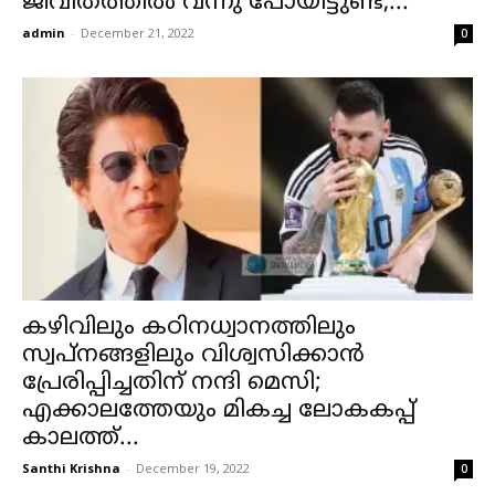
ജീവിതത്തിൽ വന്നു പോയിട്ടുണ്ട്,...
admin
-
December 21, 2022
0
കഴിവിലും കഠിനധ്വാനത്തിലും
സ്വപ്‌നങ്ങളിലും വിശ്വസിക്കാന്‍
പ്രേരിപ്പിച്ചതിന് നന്ദി മെസി;
എക്കാലത്തേയും മികച്ച ലോകകപ്പ്
കാലത്ത്...
Santhi Krishna
-
December 19, 2022
0