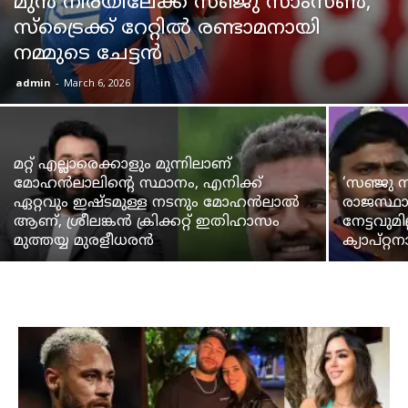
മുൻ നിരയിലേക്ക് സഞ്ജു സാംസൺ,
സ്ട്രൈക്ക് റേറ്റിൽ രണ്ടാമനായി
നമ്മുടെ ചേട്ടൻ
admin
-
March 6, 2026
മറ്റ് എല്ലാരെക്കാളും മുന്നിലാണ്
മോഹൻലാലിന്റെ സ്ഥാനം, എനിക്ക്
‘സഞ്ജു സ
ഏറ്റവും ഇഷ്ടമുള്ള നടനും മോഹൻലാൽ
രാജസ്ഥാന
ആണ്, ശ്രീലങ്കൻ ക്രിക്കറ്റ് ഇതിഹാസം
നേട്ടവുമ
മുത്തയ്യ മുരളീധരൻ
ക്യാപ്റ്റ