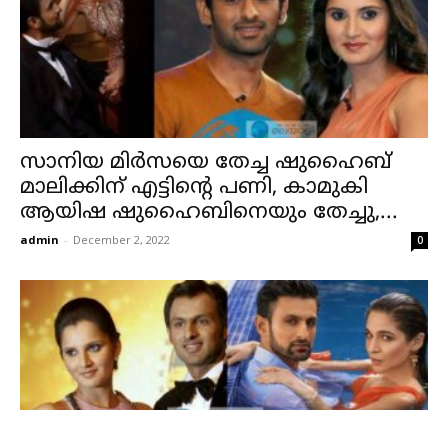
സാനിയ മിർസയെ തേച്ച ഷുഹൈബ്
മാലിക്കിന് എട്ടിന്റെ പണി, കാമുകി
ആയിഷ ഷുഹൈബിനെയും തേച്ചു,...
admin
-
December 2, 2022
0