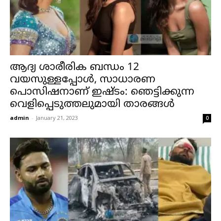
ആദ്യ ശാരീരിക ബന്ധം 12
വയസുള്ളപ്പോൾ, സാധാരണ
പൊസിഷനാണ് ഇഷ്ടം: ഞെട്ടിക്കുന്ന
വെളിപ്പെടുത്തലുമായി താരങ്ങൾ
admin
-
January 21, 2023
0