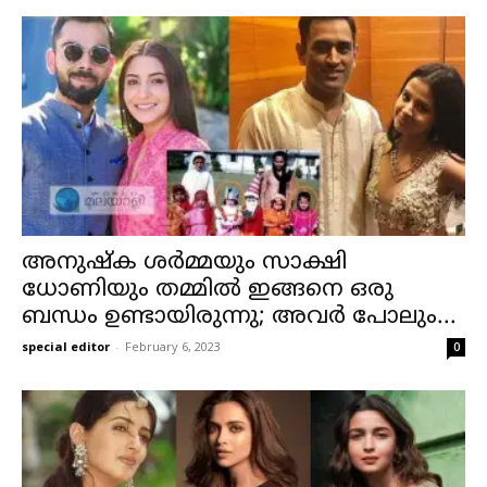
അനുഷ്‌ക ശർമ്മയും സാക്ഷി
ധോണിയും തമ്മിൽ ഇങ്ങനെ ഒരു
ബന്ധം ഉണ്ടായിരുന്നു; അവർ പോലും...
special editor
-
February 6, 2023
0