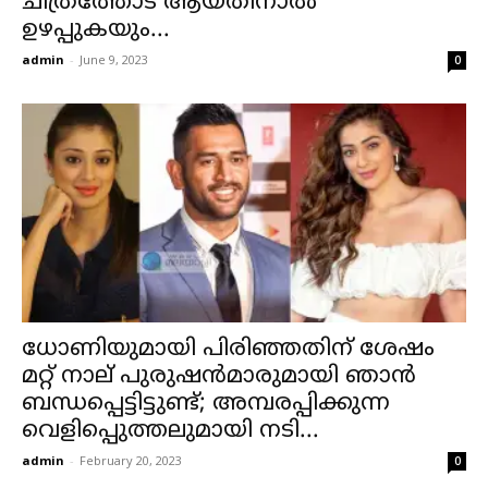
ചിത്രത്തോട് ആയതിനാൽ
ഉഴപ്പുകയും...
admin
-
June 9, 2023
0
ധോണിയുമായി പിരിഞ്ഞതിന് ശേഷം
മറ്റ് നാല് പുരുഷൻമാരുമായി ഞാൻ
ബന്ധപ്പെട്ടിട്ടുണ്ട്; അമ്പരപ്പിക്കുന്ന
വെളിപ്പെുത്തലുമായി നടി...
admin
-
February 20, 2023
0