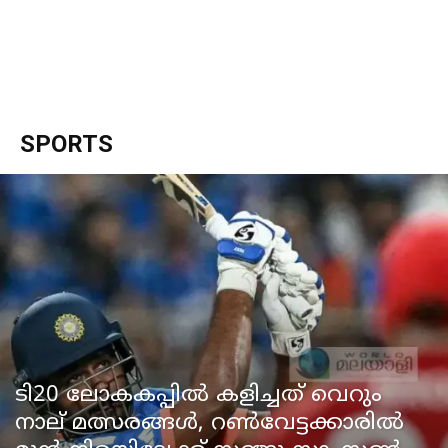
SPORTS
ടി20 ലോകകപ്പിൽ കളിച്ചത് വെറും
നാല് മത്സരങ്ങൾ, റൺവേട്ടക്കാരിൽ