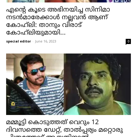
എന്റെ കൂടെ അഭിനയിച്ച സിനിമാ
നടൻമാരേക്കാൾ നല്ലവൻ ആണ്
കോഹ്‌ലി: താനും വിരാട്
കോഹ്‌ലിയുമായി...
special editor
-
June 16, 2023
0
മമ്മൂട്ടി കൊടുത്തത് വെറും 12
ദിവസത്തെ ഡേറ്റ്, താൽപ്പര്യം മറ്റൊരു