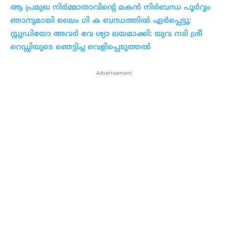
ആ പ്രമുഖ നിർമ്മാതാവിന്റെ മകൻ നിർബന്ധ പൂർവ്വം
ഞാനുമായി ലൈം ഗി ക ബന്ധത്തിൽ ഏർപ്പെട്ടു;
സ്റ്റുഡിയോ അവർ വേ ശ്യാ ലയമാക്കി: യുവ നടി ശ്രീ
റെഡ്ഡിയുടെ ഞെട്ടിച്ച വെളിപ്പെടുത്തൽ
Advertisement