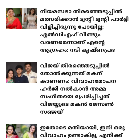
നിയമസഭാ തിരഞ്ഞെടുപ്പിൽ
മത്സരിക്കാൻ ട്വന്റി ട്വന്റി പാർട്ടി
വിളിച്ചിരുന്നു പോയില്ല;
എൽഡിഎഫ് വീണ്ടും
വരണമെന്നാണ് എന്റെ
ആഗ്രഹം: നടി കൃഷ്ണപ്രഭ
വിജയ് തിരഞ്ഞെടുപ്പിൽ
തോൽക്കുന്നത് മകന്
കാണണം: വിവാഹമോചന
ഹർജി നൽകാൻ അമ്മ
സംഗീതയെ പ്രേരിപ്പിച്ചത്
വിജയ്യുടെ മകൻ ജേസൺ
സഞ്ജയ്
ഇതോടെ മതിയായി, ഇനി ഒരു
വിവാഹം ഉണ്ടാകില്ല, എനിക്ക്