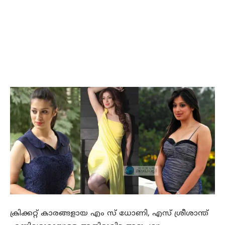
ക്രിക്കറ്റ് കാരങ്ങളായ എം സ് ധോണി, എസ് ശ്രീശാന്ത്