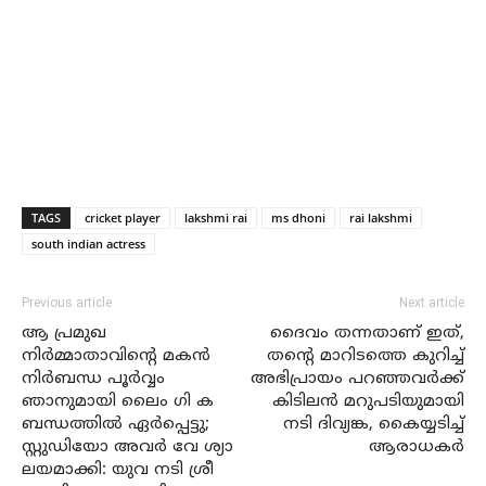
TAGS
cricket player
lakshmi rai
ms dhoni
rai lakshmi
south indian actress
Previous article
Next article
ആ പ്രമുഖ
ദൈവം തന്നതാണ് ഇത്,
നിർമ്മാതാവിന്റെ മകൻ
തന്റെ മാറിടത്തെ കുറിച്ച്
നിർബന്ധ പൂർവ്വം
അഭിപ്രായം പറഞ്ഞവർക്ക്
ഞാനുമായി ലൈം ഗി ക
കിടിലൻ മറുപടിയുമായി
ബന്ധത്തിൽ ഏർപ്പെട്ടു;
നടി ദിവ്യങ്ക, കൈയ്യടിച്ച്
സ്റ്റുഡിയോ അവർ വേ ശ്യാ
ആരാധകർ
ലയമാക്കി: യുവ നടി ശ്രീ