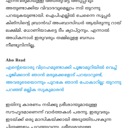
എന്നിവരുമായുള്ള അതിരുവിട്ട അടുപ്പവും
അതുണ്ടാക്കിയ വിവാദവുമെല്ലാം നടി തുറന്നു
പറയുകയുണ്ടായി. ഐപിഎല്ലിൽ ചെന്നൈ സൂപ്പർ
കിങ്‌സിന്റെ ബ്രാൻഡ് അംബാസിഡർ ആയിരുന്നു റായ്
ലക്ഷ്മി. ധോണിയാകട്ടെ ടീം ക്യാപ്റ്റനും. എന്നാൽ
അധികനാൾ ഇരുവരും തമ്മിലുളള ബന്ധം
നീണ്ടുനിന്നില്ല.
Also Read
എന്റെയൊരു വിഗ്രഹമുണ്ടാക്കി പൂജാമുറിയിൽ വെച്ച്
പൂജിക്കാൻ ഞാൻ മരുമക്കളോട് പറയാറുണ്ട്,
അവരുടെയൊന്നും പുറകേ ഞാൻ പോകാറില്ല: തുറന്നു
പറഞ്ഞ് മല്ലിക സുകുമാരൻ
ഇതിനു കാരണം നടിക്കു ശ്രീശാന്തുമായുള്ള
സൗഹൃദമാണെന്ന് വാർത്തകൾ പരന്നു. ഇരുവരും
ഇടയ്ക്ക് ഒരു മാസികയ്ക്കായി അടുത്തിടപഴകുന്ന
ചിത്രങ്ങളും പുറത്തുവന്നു. ശ്രീയുമായുള്ള