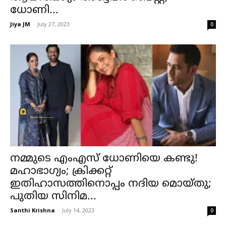
ധോണി...
Jiya JM
-
July 27, 2023
0
നമ്മുടെ എംഎസ് ധോണിയെ കണ്ടു!
മഹാഭാഗ്യം; ക്രിക്കറ്റ്
ഇതിഹാസത്തിനൊപ്പം നദിയ മൊയ്തു;
പുതിയ സിനിമ...
Santhi Krishna
-
July 14, 2023
0