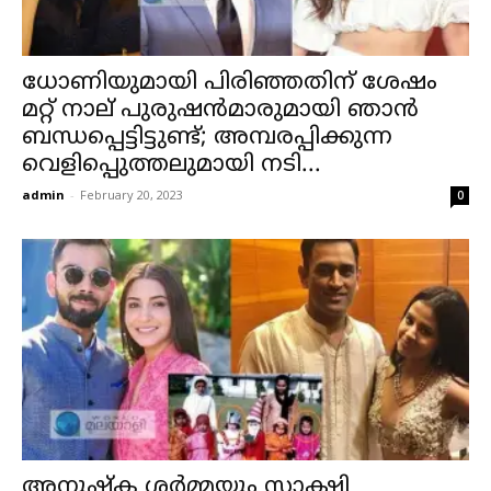
ധോണിയുമായി പിരിഞ്ഞതിന് ശേഷം
മറ്റ് നാല് പുരുഷൻമാരുമായി ഞാൻ
ബന്ധപ്പെട്ടിട്ടുണ്ട്; അമ്പരപ്പിക്കുന്ന
വെളിപ്പെുത്തലുമായി നടി...
admin
-
February 20, 2023
0
അനുഷ്‌ക ശർമ്മയും സാക്ഷി