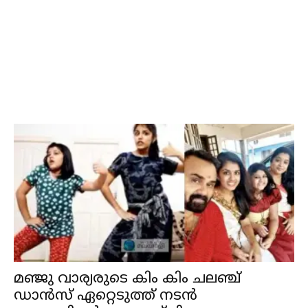
മഞ്ജു വാര്യരുടെ കിം കിം ചലഞ്ച്
ഡാൻസ് ഏറ്റെടുത്ത് നടൻ