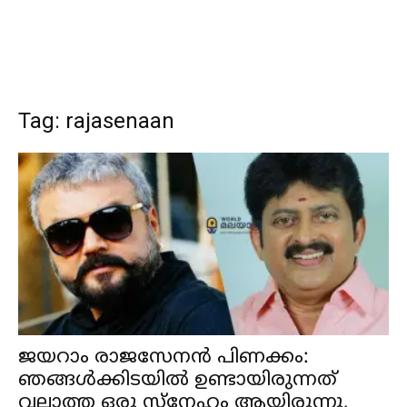
Tag: rajasenaan
ജയറാം രാജസേനൻ പിണക്കം:
ഞങ്ങൾക്കിടയിൽ ഉണ്ടായിരുന്നത്
വല്ലാത്ത ഒരു സ്‌നേഹം ആയിരുന്നു,