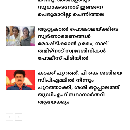
മറന്നു: ഞങ്ങളാരും
സുധാകരനോട് ഇങ്ങനെ
പെരുമാറില്ല: ചെന്നിത്തല
ആറ്റുകാൽ പൊങ്കാലയ്ക്കിടെ
സ്വർണാഭരണങ്ങൾ
മോഷ്ടിക്കാൻ ശ്രമം; നാല്
തമിഴ്‌നാട് സ്വദേശിനികൾ
പോലീസ് പിടിയിൽ
കടക്ക് പുറത്ത്, പി കെ ശശിയെ
സിപിഎമ്മിൽ നിന്നും
പുറത്താക്കി, ശശി ഒറ്റപ്പാലത്ത്
യുഡിഎഫ് സ്ഥാനാർത്ഥി
ആയേക്കും