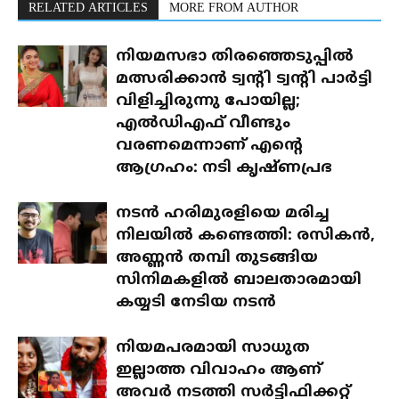
RELATED ARTICLES
MORE FROM AUTHOR
നിയമസഭാ തിരഞ്ഞെടുപ്പിൽ
മത്സരിക്കാൻ ട്വന്റി ട്വന്റി പാർട്ടി
വിളിച്ചിരുന്നു പോയില്ല;
എൽഡിഎഫ് വീണ്ടും
വരണമെന്നാണ് എന്റെ
ആഗ്രഹം: നടി കൃഷ്ണപ്രഭ
നടൻ ഹരിമുരളിയെ മരിച്ച
നിലയിൽ കണ്ടെത്തി: രസികൻ,
അണ്ണൻ തമ്പി തുടങ്ങിയ
സിനിമകളിൽ ബാലതാരമായി
കയ്യടി നേടിയ നടൻ
നിയമപരമായി സാധുത
ഇല്ലാത്ത വിവാഹം ആണ്
അവർ നടത്തി സർട്ടിഫിക്കറ്റ്