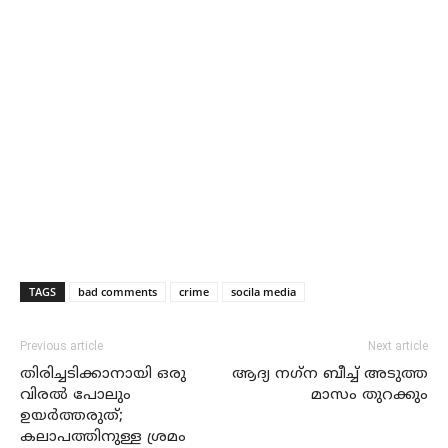
TAGS
bad comments
crime
socila media
Previous article
Next article
തിരിച്ചടിക്കാനായി ഒരു
ആദ്യ നഗ്‌ന ബീച്ച് അടുത്ത
വിരല്‍ പോലും
മാസം തുറക്കും
ഉയര്‍ത്തരുത്;
കലാപത്തിനുള്ള ശ്രമം