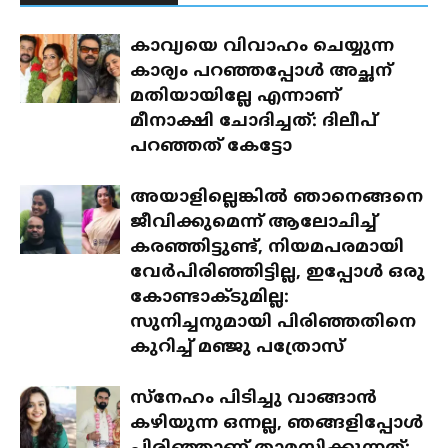
കാവ്യയെ വിവാഹം ചെയ്യുന്ന
കാര്യം പറഞ്ഞപ്പോൾ അച്ഛന്
മതിയായില്ലേ എന്നാണ്
മീനാക്ഷി ചോദിച്ചത്: ദിലീപ്
പറഞ്ഞത് കേട്ടോ
അയാളില്ലെങ്കിൽ ഞാനെങ്ങനെ
ജീവിക്കുമെന്ന് ആലോചിച്ച്
കരഞ്ഞിട്ടുണ്ട്, നിയമപരമായി
വേർപിരിഞ്ഞിട്ടില്ല, ഇപ്പോൾ ഒരു
കോണ്ടാക്ടുമില്ല:
സുനിച്ചനുമായി പിരിഞ്ഞതിനെ
കുറിച്ച് മഞ്ജു പത്രോസ്
സ്‌നേഹം പിടിച്ചു വാങ്ങാൻ
കഴിയുന്ന ഒന്നല്ല, ഞങ്ങളിപ്പോൾ