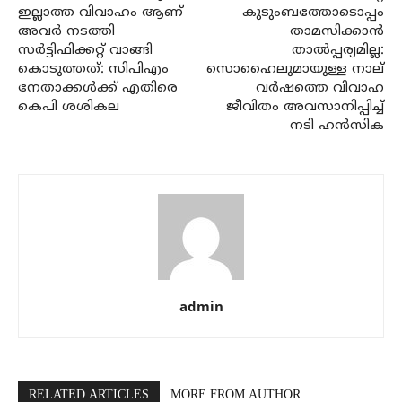
ഇല്ലാത്ത വിവാഹം ആണ്
കുടുംബത്തോടൊപ്പം
അവർ നടത്തി
താമസിക്കാൻ
സർട്ടിഫിക്കറ്റ് വാങ്ങി
താൽപ്പര്യമില്ല:
കൊടുത്തത്: സിപിഎം
സൊഹൈലുമായുള്ള നാല്
നേതാക്കൾക്ക് എതിരെ
വർഷത്തെ വിവാഹ
കെപി ശശികല
ജീവിതം അവസാനിപ്പിച്ച്
നടി ഹൻസിക
admin
RELATED ARTICLES
MORE FROM AUTHOR