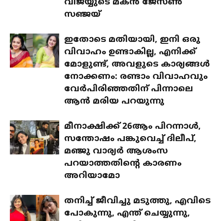
വിജയ്യുടെ മകൻ ജേസൺ
സഞ്ജയ്
ഇതോടെ മതിയായി, ഇനി ഒരു
വിവാഹം ഉണ്ടാകില്ല, എനിക്ക്
മോളുണ്ട്, അവളുടെ കാര്യങ്ങൾ
നോക്കണം: രണ്ടാം വിവാഹവും
വേർപിരിഞ്ഞതിന് പിന്നാലെ
ആൻ മരിയ പറയുന്നു
മീനാക്ഷിക്ക് 26ആം പിറന്നാൾ,
സന്തോഷം പങ്കുവെച്ച് ദിലീപ്,
മഞ്ജു വാര്യർ ആശംസ
പറയാത്തതിന്റെ കാരണം
അറിയാമോ
തനിച്ച് ജീവിച്ചു മടുത്തു, എവിടെ
പോകുന്നു, എന്ത് ചെയ്യുന്നു,