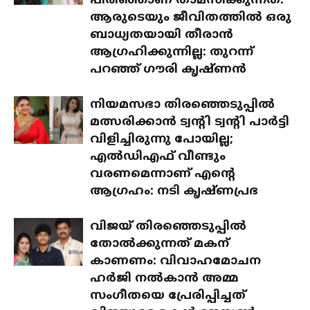
പിരിഞ്ഞാണ് താമസിക്കുന്നത്:
ആരുടെയും ജീവിതത്തിൽ ഒരു
ബാധ്യതയായി തീരാൻ
ആഗ്രഹിക്കുന്നില്ല: തുറന്ന്
പറഞ്ഞ് ഗൗരി കൃഷ്ണൻ
നിയമസഭാ തിരഞ്ഞെടുപ്പിൽ
മത്സരിക്കാൻ ട്വന്റി ട്വന്റി പാർട്ടി
വിളിച്ചിരുന്നു പോയില്ല;
എൽഡിഎഫ് വീണ്ടും
വരണമെന്നാണ് എന്റെ
ആഗ്രഹം: നടി കൃഷ്ണപ്രഭ
വിജയ് തിരഞ്ഞെടുപ്പിൽ
തോൽക്കുന്നത് മകന്
കാണണം: വിവാഹമോചന
ഹർജി നൽകാൻ അമ്മ
സംഗീതയെ പ്രേരിപ്പിച്ചത്