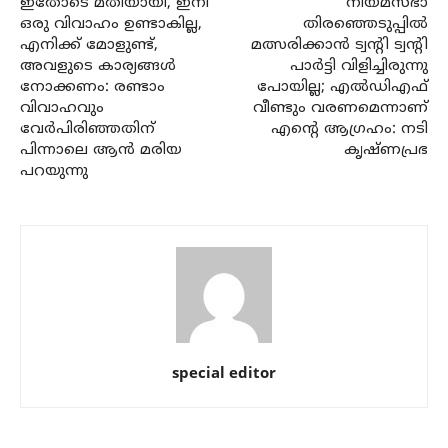
ഇതോടെ മതിയായി, ഇനി
നിയമസഭാ
ഒരു വിവാഹം ഉണ്ടാകില്ല,
തിരഞ്ഞെടുപ്പിൽ
എനിക്ക് മോളുണ്ട്,
മത്സരിക്കാൻ ട്വന്റി ട്വന്റി
അവളുടെ കാര്യങ്ങൾ
പാർട്ടി വിളിച്ചിരുന്നു
നോക്കണം: രണ്ടാം
പോയില്ല; എൽഡിഎഫ്
വിവാഹവും
വീണ്ടും വരണമെന്നാണ്
വേർപിരിഞ്ഞതിന്
എന്റെ ആഗ്രഹം: നടി
പിന്നാലെ ആൻ മരിയ
കൃഷ്ണപ്രഭ
പറയുന്നു
special editor