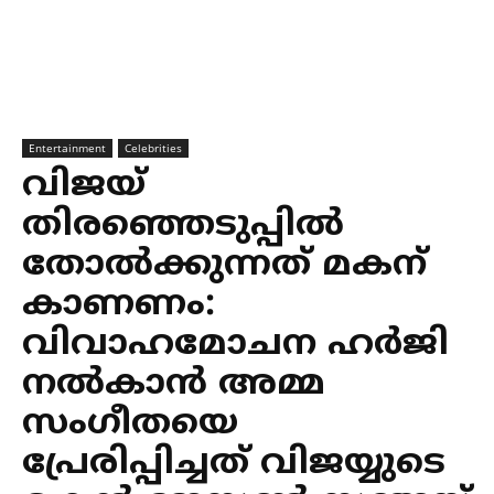
Entertainment
Celebrities
വിജയ്
തിരഞ്ഞെടുപ്പിൽ
തോൽക്കുന്നത് മകന്
കാണണം:
വിവാഹമോചന ഹർജി
നൽകാൻ അമ്മ
സംഗീതയെ
പ്രേരിപ്പിച്ചത് വിജയ്യുടെ