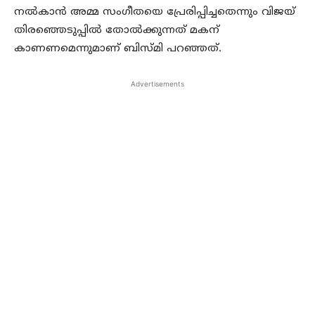
നൽകാൻ അമ്മ സംഗീതയെ പ്രേരിപ്പിച്ചതെന്നും വിജയ്
തിരഞ്ഞെടുപ്പിൽ തോൽക്കുന്നത് മകന്
കാണണമെന്നുമാണ് ബിസ്മി പറഞ്ഞത്.
Advertisements