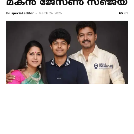
മകൻ ജേസൺ സഞ്ജയ്
By
special editor
-
March 24, 2026
81