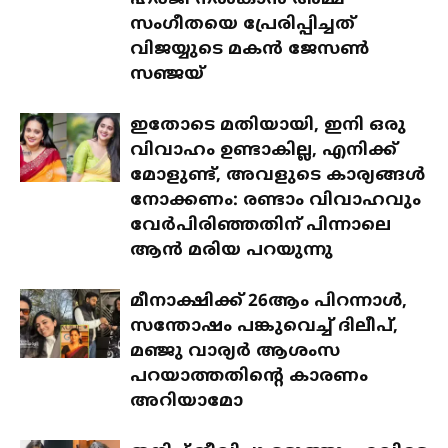
ഹർജി നൽകാൻ അമ്മ
സംഗീതയെ പ്രേരിപ്പിച്ചത്
വിജയ്യുടെ മകൻ ജേസൺ
സഞ്ജയ്
ഇതോടെ മതിയായി, ഇനി ഒരു
വിവാഹം ഉണ്ടാകില്ല, എനിക്ക്
മോളുണ്ട്, അവളുടെ കാര്യങ്ങൾ
നോക്കണം: രണ്ടാം വിവാഹവും
വേർപിരിഞ്ഞതിന് പിന്നാലെ
ആൻ മരിയ പറയുന്നു
മീനാക്ഷിക്ക് 26ആം പിറന്നാൾ,
സന്തോഷം പങ്കുവെച്ച് ദിലീപ്,
മഞ്ജു വാര്യർ ആശംസ
പറയാത്തതിന്റെ കാരണം
അറിയാമോ