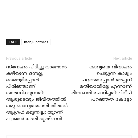
TAGS
manju pathros
Previous article
Next article
സ്‌നേഹം പിടിച്ചു വാങ്ങാൻ
കാവ്യയെ വിവാഹം
കഴിയുന്ന ഒന്നല്ല,
ചെയ്യുന്ന കാര്യം
ഞങ്ങളിപ്പോൾ
പറഞ്ഞപ്പോൾ അച്ഛന്
പിരിഞ്ഞാണ്
മതിയായില്ലേ എന്നാണ്
താമസിക്കുന്നത്:
മീനാക്ഷി ചോദിച്ചത്: ദിലീപ്
ആരുടെയും ജീവിതത്തിൽ
പറഞ്ഞത് കേട്ടോ
ഒരു ബാധ്യതയായി തീരാൻ
ആഗ്രഹിക്കുന്നില്ല: തുറന്ന്
പറഞ്ഞ് ഗൗരി കൃഷ്ണൻ