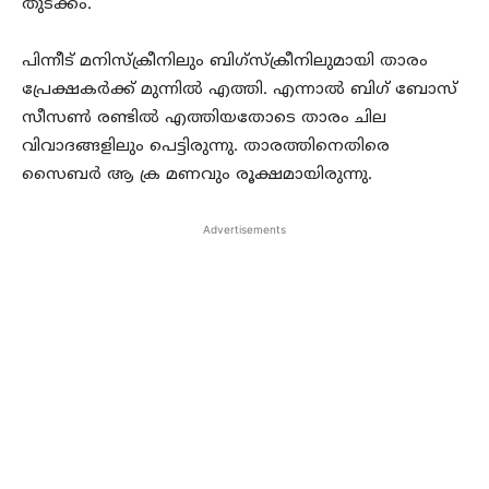
തുടക്കം.
പിന്നീട് മനിസ്‌ക്രീനിലും ബിഗ്‌സ്‌ക്രീനിലുമായി താരം
പ്രേക്ഷകർക്ക് മുന്നിൽ എത്തി. എന്നാൽ ബിഗ് ബോസ്
സീസൺ രണ്ടിൽ എത്തിയതോടെ താരം ചില
വിവാദങ്ങളിലും പെട്ടിരുന്നു. താരത്തിനെതിരെ
സൈബർ ആ ക്ര മണവും രൂക്ഷമായിരുന്നു.
Advertisements