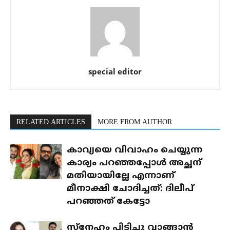
special editor
RELATED ARTICLES
MORE FROM AUTHOR
കാവ്യയെ വിവാഹം ചെയ്യുന്ന
കാര്യം പറഞ്ഞപ്പോൾ അച്ഛന്
മതിയായില്ലേ എന്നാണ്
മീനാക്ഷി ചോദിച്ചത്: ദിലീപ്
പറഞ്ഞത് കേട്ടോ
സ്‌നേഹം പിടിച്ചു വാങ്ങാൻ