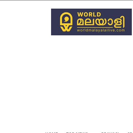
World
Malayali
Live