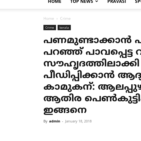
HOME
TOP NEWS
PRAVASI
SP
Home
Crime
Crime
kerala
പണമുണ്ടാക്കാന്‍ പറ
പറഞ്ഞ് പാവപ്പെട്ട 
സൗഹൃദത്തിലാക്കി കൂ
പീഡിപ്പിക്കാന്‍ ആദ
കാമുകന്: ആലപ്പുഴ
ആതിര പെണ്‍കുട്ടിക
ഇങ്ങനെ
By
admin
-
January 18, 2018