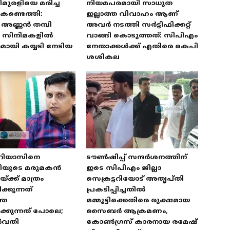
മുരളിയെ മരിച്ച
നിയമപരമായി സാധുത
കണ്ടെത്തി:
ഇല്ലാത്ത വിവാഹം ആണ്
അണ്ണൻ തമ്പി
അവർ നടത്തി സർട്ടിഫിക്കറ്റ്
യ സിനിമകളിൽ
വാങ്ങി കൊടുത്തത്: സിപിഎം
ായി കയ്യടി നേടിയ
നേതാക്കൾക്ക് എതിരെ കെപി
ശശികല
 റിയാസിനെ
ടൗൺഷിപ്പ് സന്ദർശനത്തിന്
ത്രിയുടെ മരുമകൻ
ഇടെ സിപിഎം ജില്ലാ
്ക്ക് മാത്രം
സെക്രട്ടറിയോട് അതൃപ്തി
്കുന്നത്
പ്രകടിപ്പിച്ചതിൽ
തെ
മമ്മൂട്ടിക്കെതിരെ രുക്ഷമായ
്കുന്നത് പോലെ;
സൈബർ ആക്രമണം,
ർവതി
കോൺഗ്രസ് കാരനായ രമേഷ്