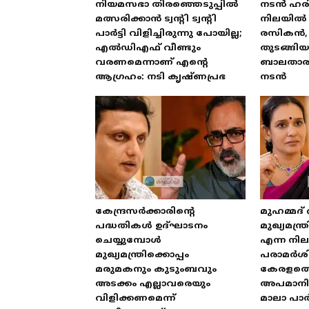
നിയമസഭാ തിരഞ്ഞെടുപ്പിൽ
നടൻ ഹരി
മത്സരിക്കാൻ ട്വന്റി ട്വന്റി
നിലയിൽ 
പാർട്ടി വിളിച്ചിരുന്നു പോയില്ല;
രസികൻ, 
എൽഡിഎഫ് വീണ്ടും
തുടങ്ങി
വരണമെന്നാണ് എന്റെ
ബാലതാരമ
ആഗ്രഹം: നടി കൃഷ്ണപ്രഭ
നടൻ
കേന്ദ്രസർക്കാരിന്റെ
മുഹമ്മദ്
പദ്ധതികൾ ഉദ്ഘാടനം
മുഖ്യമന്
ചെയ്യുമ്പോൾ
എന്ന നിലയ
മുഖ്യമന്ത്രിക്കൊപ്പം
പരാമർശിക
മരുമകനും കുടുംബവും
കേരളത്
അടക്കം എല്ലാവരെയും
അപമാനിക
വിളിക്കണമെന്ന്
മാലാ പാ