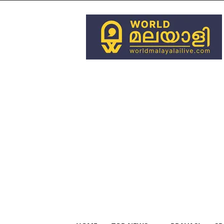
World
Malayali
Live