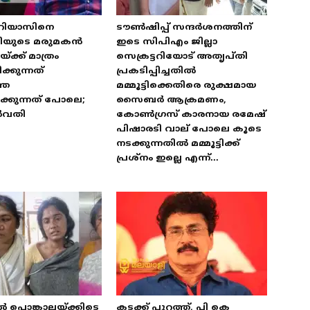
 റിയാസിനെ
ടൗൺഷിപ്പ് സന്ദർശനത്തിന്
ത്രിയുടെ മരുമകൻ
ഇടെ സിപിഎം ജില്ലാ
്ക്ക് മാത്രം
സെക്രട്ടറിയോട് അതൃപ്തി
്കുന്നത്
പ്രകടിപ്പിച്ചതിൽ
തെ
മമ്മൂട്ടിക്കെതിരെ രുക്ഷമായ
്കുന്നത് പോലെ;
സൈബർ ആക്രമണം,
ർവതി
കോൺഗ്രസ് കാരനായ രമേഷ്
പിഷാരടി വാല് പോലെ കൂടെ
നടക്കുന്നതിൽ മമ്മൂട്ടിക്ക്
പ്രശ്‌നം ഇല്ലെ എന്ന്...
ൽ പൊങ്കാലയ്ക്കിടെ
കടക്ക് പുറത്ത്, പി കെ