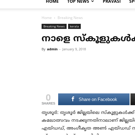
HOME
TOP NEWS
PRAVASI
SP
Home
Breaking News
Breaking News
kerala
നാളെ സ്‌കൂളുകള്‍
By
admin
-
January 9, 2018
0
Share on Facebook
SHARES
തൃശൂര്‍: തൃശൂര്‍ ജില്ലയിലെ സ്‌കൂളുകള്‍ക്ക
കലോത്സവം നടക്കുന്നതിനാലാണ് ജില്ലയിലെ
എയ്ഡഡ്, അംഗീകൃത അണ്‍ എയ്ഡഡ് സ്