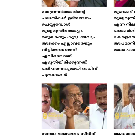
കേന്ദ്രസർക്കാരിന്റെ
മുഹമ്മദ്
പദ്ധതികൾ ഉദ്ഘാടനം
മുഖ്യമന്
ചെയ്യുമ്പോൾ
എന്ന നിലയ
മുഖ്യമന്ത്രിക്കൊപ്പം
പരാമർശിക
മരുമകനും കുടുംബവും
കേരളത്
അടക്കം എല്ലാവരെയും
അപമാനിക
വിളിക്കണമെന്ന്
മാലാ പാ
എവിടെയാണ്
എഴുതിയിരിക്കുന്നത്:
പരിഹാസവുമായി രാജിവ്
ചന്ദ്രശേഖർ
സ്വന്തം ഭാര്യയുടെ സീറ്റിന്
ആറ്റുകാ