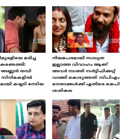
മുരളിയെ മരിച്ച
നിയമപരമായി സാധുത
കണ്ടെത്തി:
ഇല്ലാത്ത വിവാഹം ആണ്
അണ്ണൻ തമ്പി
അവർ നടത്തി സർട്ടിഫിക്കറ്റ്
യ സിനിമകളിൽ
വാങ്ങി കൊടുത്തത്: സിപിഎം
ായി കയ്യടി നേടിയ
നേതാക്കൾക്ക് എതിരെ കെപി
ശശികല