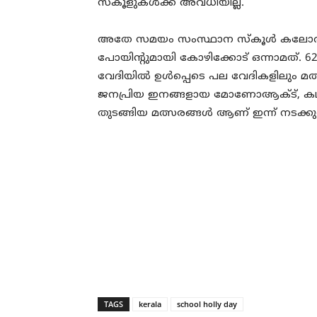
സ്‌കൂളുകള്‍ക്ക് അവധിയില്ല.
അതേ സമയം സംസ്ഥാന സ്‌കൂള്‍ കലോത്സവ
പോയിന്റുമായി കോഴിക്കോട് ഒന്നാമത്. 62
വേദിയില്‍ ഉള്‍പ്പെടെ പല വേദികളിലും മ
ജനപ്രിയ ഇനങ്ങളായ മോണോആക്ട്, കഥ
തുടങ്ങിയ മത്സരങ്ങള്‍ ആണ് ഇന്ന് നടക്കുന
TAGS
kerala
school holly day