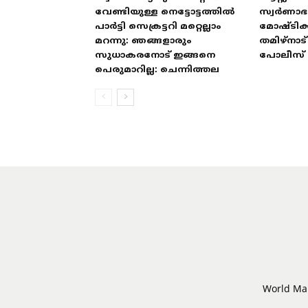
വേണ്ടിയുള്ള നെട്ടോട്ടത്തിൽ
സ്വർണാ
പാർട്ടി സെക്രട്ടറി മറ്റെല്ലാം
മോഷ്ടിക്
മറന്നു: ഞങ്ങളാരും
തമിഴ്‌നാ
സുധാകരനോട് ഇങ്ങനെ
പോലീസ് 
പെരുമാറില്ല: ചെന്നിത്തല
World Mal