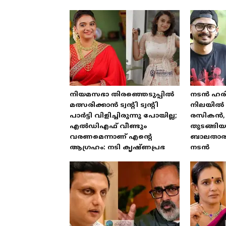
നിയമസഭാ തിരഞ്ഞെടുപ്പിൽ
നടൻ ഹരി
മത്സരിക്കാൻ ട്വന്റി ട്വന്റി
നിലയിൽ 
പാർട്ടി വിളിച്ചിരുന്നു പോയില്ല;
രസികൻ, 
എൽഡിഎഫ് വീണ്ടും
തുടങ്ങി
വരണമെന്നാണ് എന്റെ
ബാലതാരമ
ആഗ്രഹം: നടി കൃഷ്ണപ്രഭ
നടൻ