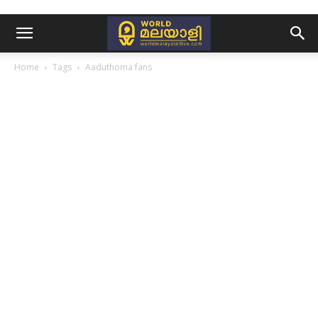
Home
Tags
Aaduthoma fans