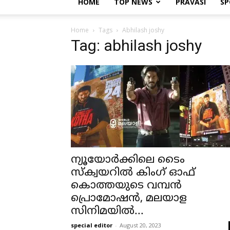
HOME
TOP NEWS
PRAVASI
SP
Home
Tags
Abhilash joshy
Tag: abhilash joshy
ന്യൂയോർക്കിലെ ടൈം
സ്‌ക്വയറിൽ കിംഗ് ഓഫ്
കൊത്തയുടെ വമ്പൻ
പ്രൊമോഷൻ, മലയാള
സിനിമയിൽ...
special editor
-
August 20, 2023