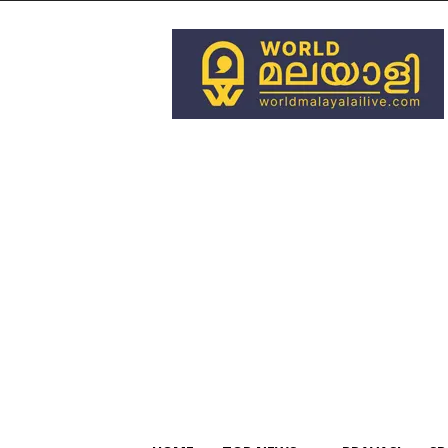
World
Malayali
Live