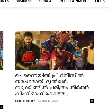
ORTS
BUSINESS
KERALA
ENTERTAINMENT
LIFE
ചെന്നൈയിൽ പ്രീ റിലീസിൽ
തരംഗമായി ദുൽഖർ,
ബുക്കിങ്ങിൽ ചരിത്രം തീർത്ത്
കിംഗ് ഓഫ് കൊത്ത...
special editor
-
August 19, 2023
0
0