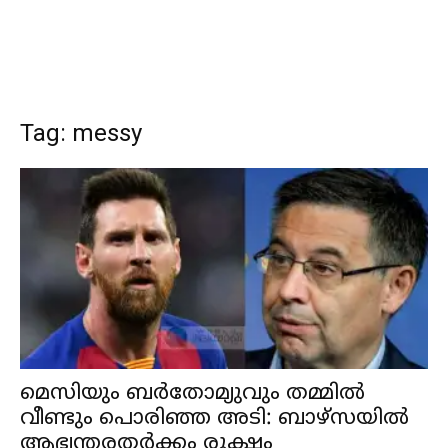
Tag: messy
മെസിയും ബർതോമ്യുവും തമ്മിൽ
വീണ്ടും പൊരിഞ്ഞ അടി: ബാഴ്സയിൽ
ആഭ്യന്തരതർക്കം രൂക്ഷം