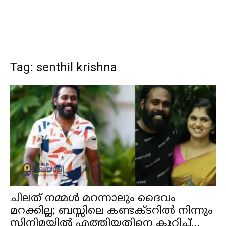
Tag: senthil krishna
ചിലത് നമ്മള്‍ മറന്നാലും ദൈവം
മറക്കില്ല; ബസ്സിലെ കണ്ടക്ടറില്‍ നിന്നും
സിനിമയില്‍ എത്തിയതിനെ കുറിച്ച്...