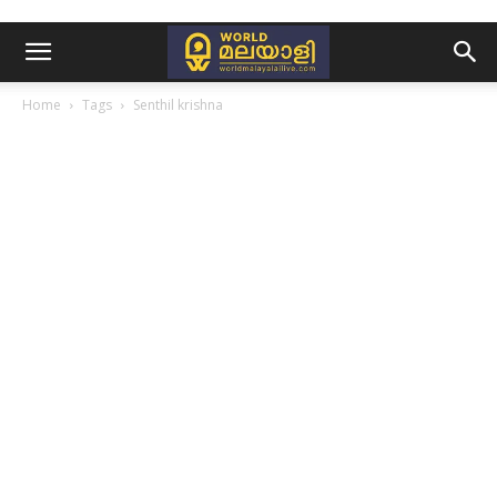
Home
Tags
Senthil krishna