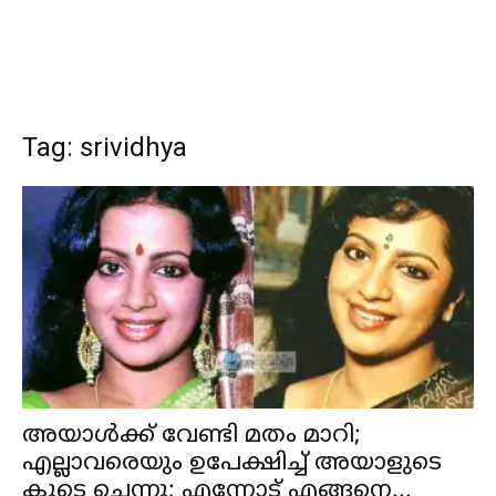
Tag: srividhya
അയാൾക്ക് വേണ്ടി മതം മാറി;
എല്ലാവരെയും ഉപേക്ഷിച്ച് അയാളുടെ
കൂടെ ചെന്നു; എന്നോട് എങ്ങനെ...