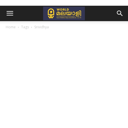
Home
Tags
Srividhya