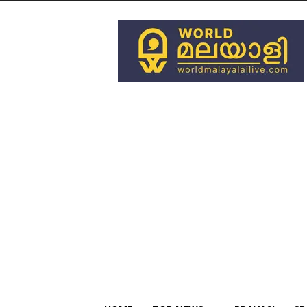
World
Malayali
Live