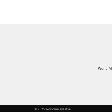
World Ma
© 2025 Worldmalayalilive