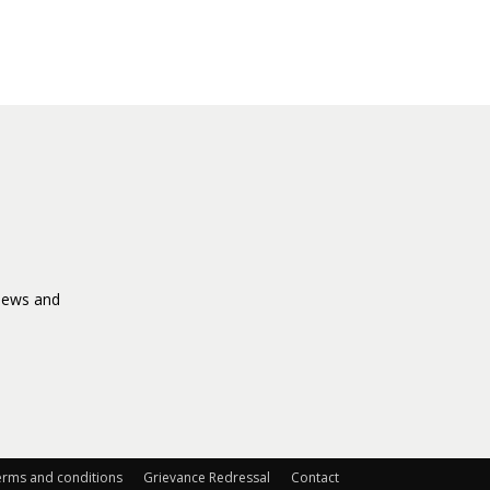
 News and
erms and conditions
Grievance Redressal
Contact