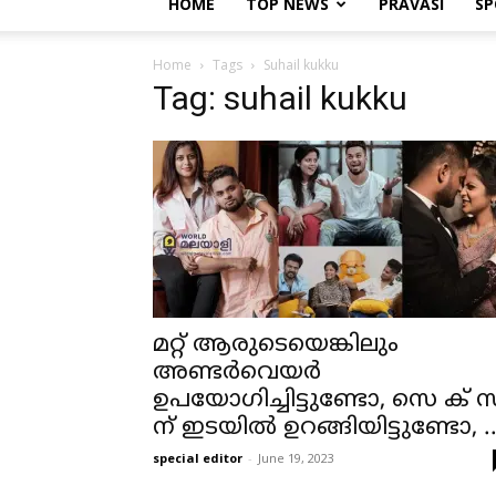
HOME
TOP NEWS
PRAVASI
SP
Home
Tags
Suhail kukku
Tag: suhail kukku
മറ്റ് ആരുടെയെങ്കിലും
അണ്ടർവെയർ
ഉപയോഗിച്ചിട്ടുണ്ടോ, സെ ക് 
ന് ഇടയിൽ ഉറങ്ങിയിട്ടുണ്ടോ, ..
special editor
-
June 19, 2023