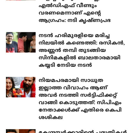
എൽഡിഎഫ് വീണ്ടും
വരണമെന്നാണ് എന്റെ
ആഗ്രഹം: നടി കൃഷ്ണപ്രഭ
നടൻ ഹരിമുരളിയെ മരിച്ച
നിലയിൽ കണ്ടെത്തി: രസികൻ,
അണ്ണൻ തമ്പി തുടങ്ങിയ
സിനിമകളിൽ ബാലതാരമായി
കയ്യടി നേടിയ നടൻ
നിയമപരമായി സാധുത
ഇല്ലാത്ത വിവാഹം ആണ്
അവർ നടത്തി സർട്ടിഫിക്കറ്റ്
വാങ്ങി കൊടുത്തത്: സിപിഎം
നേതാക്കൾക്ക് എതിരെ കെപി
ശശികല