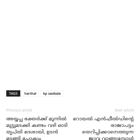
TAGS
harthal
kp sasikala
Previous article
Next article
അയ്യപ്പ ഭക്തര്‍ക്ക് മുന്നില്‍
റോയല്‍ എന്‍ഫീല്‍ഡിന്റെ
മുട്ടുമടക്കി കണ്ടം വഴി ഓടി
രാജാപട്ടം
തൃപ്തി ദേശായി, ഉടന്‍
തെറിപ്പിക്കാനെത്തുന്ന
മടങ്ങി പോകും
ജാവ വാങ്ങുമ്പോള്‍