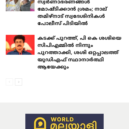
സ്വർണാഭരണങ്ങൾ
മോഷ്ടിക്കാൻ ശ്രമം; നാല്
തമിഴ്‌നാട് സ്വദേശിനികൾ
പോലീസ് പിടിയിൽ
കടക്ക് പുറത്ത്, പി കെ ശശിയെ
സിപിഎമ്മിൽ നിന്നും
പുറത്താക്കി, ശശി ഒറ്റപ്പാലത്ത്
യുഡിഎഫ് സ്ഥാനാർത്ഥി
ആയേക്കും