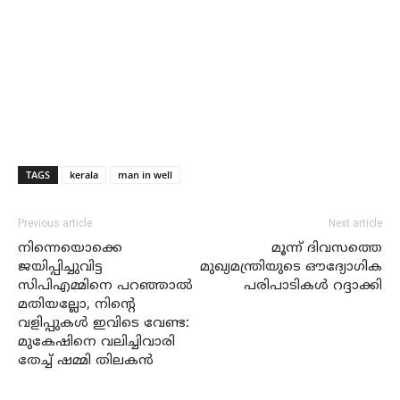
TAGS
kerala
man in well
Previous article
Next article
നിന്നെയൊക്കെ
മൂന്ന് ദിവസത്തെ
ജയിപ്പിച്ചുവിട്ട
മുഖ്യമന്ത്രിയുടെ ഔദ്യോഗിക
സിപിഎമ്മിനെ പറഞ്ഞാല്‍
പരിപാടികള്‍ റദ്ദാക്കി
മതിയല്ലോ, നിന്റെ
വളിപ്പുകള്‍ ഇവിടെ വേണ്ട:
മുകേഷിനെ വലിച്ചിവാരി
തേച്ച് ഷമ്മി തിലകന്‍