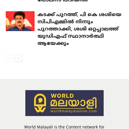
പോലീസ് പിടിയിൽ
കടക്ക് പുറത്ത്, പി കെ ശശിയെ
സിപിഎമ്മിൽ നിന്നും
പുറത്താക്കി, ശശി ഒറ്റപ്പാലത്ത്
യുഡിഎഫ് സ്ഥാനാർത്ഥി
ആയേക്കും
World Malayali is the Content network for