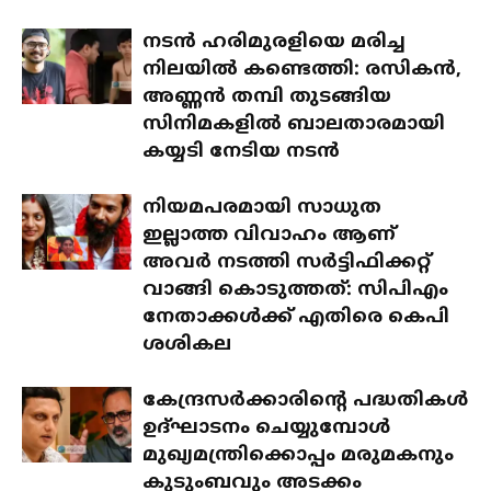
നടൻ ഹരിമുരളിയെ മരിച്ച
നിലയിൽ കണ്ടെത്തി: രസികൻ,
അണ്ണൻ തമ്പി തുടങ്ങിയ
സിനിമകളിൽ ബാലതാരമായി
കയ്യടി നേടിയ നടൻ
നിയമപരമായി സാധുത
ഇല്ലാത്ത വിവാഹം ആണ്
അവർ നടത്തി സർട്ടിഫിക്കറ്റ്
വാങ്ങി കൊടുത്തത്: സിപിഎം
നേതാക്കൾക്ക് എതിരെ കെപി
ശശികല
കേന്ദ്രസർക്കാരിന്റെ പദ്ധതികൾ
ഉദ്ഘാടനം ചെയ്യുമ്പോൾ
മുഖ്യമന്ത്രിക്കൊപ്പം മരുമകനും
കുടുംബവും അടക്കം