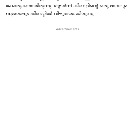
കോരുകയായിരുന്നു. തുടർന്ന് കിണറിന്റെ ഒരു ഭാഗവും
സുരേഷും കിണറ്റിൽ വീഴുകയായിരുന്നു.
Advertisements