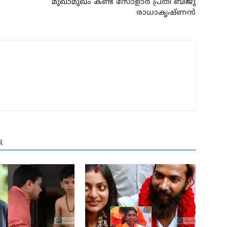
മുഖാമുഖം കണ്ട് സോളാര്‍ പ്രതി ബിജു
രാധാകൃഷ്ണന്‍
R