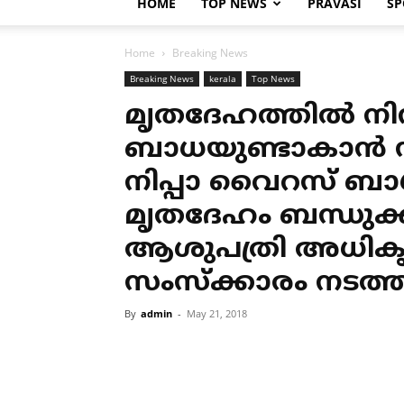
HOME
TOP NEWS
PRAVASI
SP
Home
Breaking News
Breaking News
kerala
Top News
മൃതദേഹത്തില്‍ നി
ബാധയുണ്ടാകാന്‍ 
നിപ്പാ വൈറസ് ബാധിച
മൃതദേഹം ബന്ധുക്കള്‍
ആശുപത്രി അധികൃതര
സംസ്‌ക്കാരം നടത്ത
By
admin
-
May 21, 2018