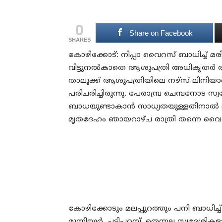
0
Share on Facebook
SHARES
കോഴിക്കോട്: നിപ്പാ വൈറസ് ബാധിച്ച് മരിച
വിട്ടുനല്‍കാതെ ആശുപത്രി അധികൃതര്‍ രാത
താലൂക്ക് ആശുപത്രിയിലെ നഴ്സ് ലിനിയാണ
പരിചരിച്ചിരുന്നു. പേരാമ്പ്ര ചെമ്പനോട 
ബാധയുണ്ടാകാന്‍ സാധ്യതയുള്ളതിനാല്‍ മൃത
മൃതദേഹം ഞായറാഴ്ച രാത്രി തന്നെ വൈദ്യു
കോഴിക്കോടും മലപ്പുറത്തും പനി ബാധിച്ച് ഇന്
മുന്നിയൂര്‍, ചട്ടിപ്പറമ്പ്, തെന്നല സ്വദ