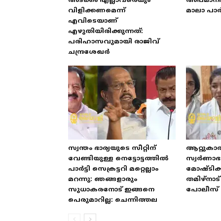
അടക്കം എല്ലാവരെയും
അപമാനിക
വിളിക്കണമെന്ന്
മാലാ പാ
എവിടെയാണ്
എഴുതിയിരിക്കുന്നത്:
പരിഹാസവുമായി രാജിവ്
ചന്ദ്രശേഖർ
സ്വന്തം ഭാര്യയുടെ സീറ്റിന്
ആറ്റുകാ
വേണ്ടിയുള്ള നെട്ടോട്ടത്തിൽ
സ്വർണാ
പാർട്ടി സെക്രട്ടറി മറ്റെല്ലാം
മോഷ്ടിക്
മറന്നു: ഞങ്ങളാരും
തമിഴ്‌നാ
സുധാകരനോട് ഇങ്ങനെ
പോലീസ് 
പെരുമാറില്ല: ചെന്നിത്തല