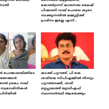
്കുന്നത് പോലെ;
സൈബർ ആക്രമണം,
ർവതി
കോൺഗ്രസ് കാരനായ രമേഷ്
പിഷാരടി വാല് പോലെ കൂടെ
നടക്കുന്നതിൽ മമ്മൂട്ടിക്ക്
പ്രശ്‌നം ഇല്ലെ എന്ന്...
ൽ പൊങ്കാലയ്ക്കിടെ
കടക്ക് പുറത്ത്, പി കെ
ഭരണങ്ങൾ
ശശിയെ സിപിഎമ്മിൽ നിന്നും
കാൻ ശ്രമം; നാല്
പുറത്താക്കി, ശശി
ട് സ്വദേശിനികൾ
ഒറ്റപ്പാലത്ത് യുഡിഎഫ്
പിടിയിൽ
സ്ഥാനാർത്ഥി ആയേക്കും