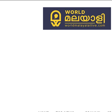
World
Malayali
Live