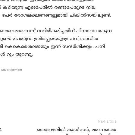
 കഴിയുന്ന ഏഴുപേരില്‍ രണ്ടുപേരുടെ നില
 പേര്‍ രോഗലക്ഷണങ്ങളുമായി ചികില്‍സയിലുണ്ട്.
രണമാണെന്ന് സ്ഥിരീകരിച്ചതിന് പിന്നാലെ കേന്ദ്ര
ട്ടുണ്ട്. പേരാമ്പ്ര ഉള്‍പ്പെടെയുളള പനിബാധിത
്രി കെകെശൈലജയും ഇന്ന് സന്ദര്‍ശിക്കും. പനി
‍ റൂം തുറന്നു.
Advertisement
Next article
4
തൊണ്ടയില്‍ കാന്‍സര്‍, മരണത്തെ