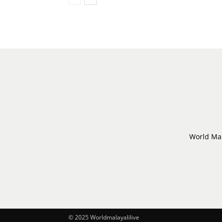
World Mal
© 2025 Worldmalayalilive