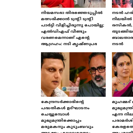
നിയമസഭാ തിരഞ്ഞെടുപ്പിൽ
നടൻ ഹരി
മത്സരിക്കാൻ ട്വന്റി ട്വന്റി
നിലയിൽ 
പാർട്ടി വിളിച്ചിരുന്നു പോയില്ല;
രസികൻ, 
എൽഡിഎഫ് വീണ്ടും
തുടങ്ങി
വരണമെന്നാണ് എന്റെ
ബാലതാരമ
ആഗ്രഹം: നടി കൃഷ്ണപ്രഭ
നടൻ
കേന്ദ്രസർക്കാരിന്റെ
മുഹമ്മദ്
പദ്ധതികൾ ഉദ്ഘാടനം
മുഖ്യമന്
ചെയ്യുമ്പോൾ
എന്ന നിലയ
മുഖ്യമന്ത്രിക്കൊപ്പം
പരാമർശിക
മരുമകനും കുടുംബവും
കേരളത്