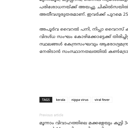
പരിശോധനയ്ക്ക് അയച്ചു. ചികില്‍സയില്‍
അതീവഗുരുതരമാണ്. ഇവര്‍ക്ക് പുറമെ 25
അപൂര്‍വ വൈറല്‍ പനി, നിപ്പാ വൈറസ് കാ
വിദഗ്ദ്ധ സംഘം കോഴിക്കോട്ടേക്ക് തിരിച്ചി
സ്ഥലങ്ങള്‍ കേന്ദ്രസംഘവും ആരോഗ്യമന്ത
നേരിടാന്‍ സംസ്ഥാനതലത്തില്‍ കണ്‍ട്രോള്
TAGS
kerala
nippa virus
viral fever
Previous article
മൂന്നാം വിവാഹത്തിലെ മക്കളേയും കൂട്ടി 3