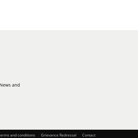
, News and
erms and conditions
Grievance Redressal
Contact