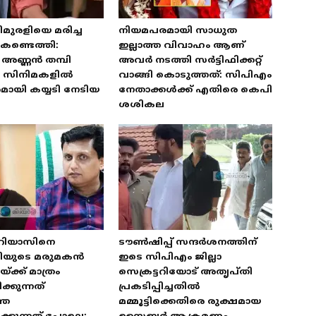
മുരളിയെ മരിച്ച
നിയമപരമായി സാധുത
കണ്ടെത്തി:
ഇല്ലാത്ത വിവാഹം ആണ്
അണ്ണൻ തമ്പി
അവർ നടത്തി സർട്ടിഫിക്കറ്റ്
യ സിനിമകളിൽ
വാങ്ങി കൊടുത്തത്: സിപിഎം
ായി കയ്യടി നേടിയ
നേതാക്കൾക്ക് എതിരെ കെപി
ശശികല
 റിയാസിനെ
ടൗൺഷിപ്പ് സന്ദർശനത്തിന്
ത്രിയുടെ മരുമകൻ
ഇടെ സിപിഎം ജില്ലാ
്ക്ക് മാത്രം
സെക്രട്ടറിയോട് അതൃപ്തി
്കുന്നത്
പ്രകടിപ്പിച്ചതിൽ
തെ
മമ്മൂട്ടിക്കെതിരെ രുക്ഷമായ