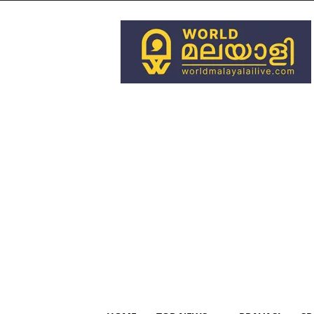
World
Malayali
Live