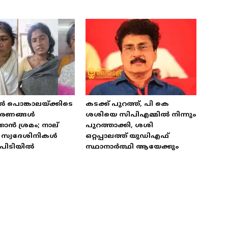
ൽ പൊങ്കാലയ്ക്കിടെ
കടക്ക് പുറത്ത്, പി കെ
ഭരണങ്ങൾ
ശശിയെ സിപിഎമ്മിൽ നിന്നും
കാൻ ശ്രമം; നാല്
പുറത്താക്കി, ശശി
ട് സ്വദേശിനികൾ
ഒറ്റപ്പാലത്ത് യുഡിഎഫ്
പിടിയിൽ
സ്ഥാനാർത്ഥി ആയേക്കും