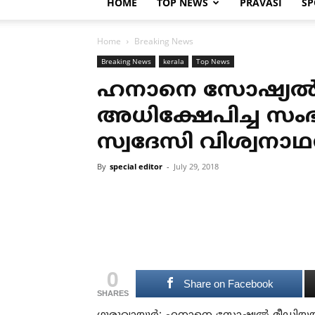
HOME
TOP NEWS
PRAVASI
SP
Home
Breaking News
Breaking News
kerala
Top News
ഹനാനെ സോഷ്യല്‍
അധിക്ഷേപിച്ച സംഭ
സ്വദേസി വിശ്വനാഥന്
By
special editor
-
July 29, 2018
0
Share on Facebook
SHARES