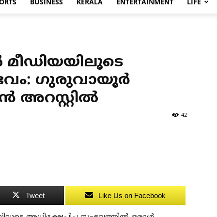
ORTS
BUSINESS
KERALA
ENTERTAINMENT
LIFE
 മീഡിയയിലൂടെ
വം: ഗുരുവായൂര്‍
‍ അറസ്റ്റില്‍
42
Tweet
Like Us on Facebook