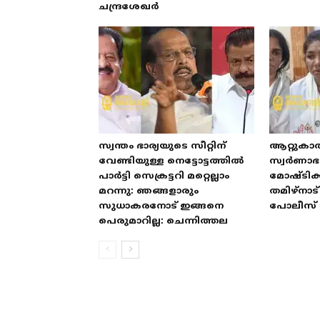
ചന്ദ്രശേഖർ
സ്വന്തം ഭാര്യയുടെ സീറ്റിന്
ആറ്റുകാ
വേണ്ടിയുള്ള നെട്ടോട്ടത്തിൽ
സ്വർണാ
പാർട്ടി സെക്രട്ടറി മറ്റെല്ലാം
മോഷ്ടിക്
മറന്നു: ഞങ്ങളാരും
തമിഴ്‌നാ
സുധാകരനോട് ഇങ്ങനെ
പോലീസ് 
പെരുമാറില്ല: ചെന്നിത്തല