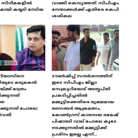
യ സിനിമകളിൽ
വാങ്ങി കൊടുത്തത്: സിപിഎം
ായി കയ്യടി നേടിയ
നേതാക്കൾക്ക് എതിരെ കെപി
ശശികല
 റിയാസിനെ
ടൗൺഷിപ്പ് സന്ദർശനത്തിന്
ത്രിയുടെ മരുമകൻ
ഇടെ സിപിഎം ജില്ലാ
്ക്ക് മാത്രം
സെക്രട്ടറിയോട് അതൃപ്തി
്കുന്നത്
പ്രകടിപ്പിച്ചതിൽ
തെ
മമ്മൂട്ടിക്കെതിരെ രുക്ഷമായ
്കുന്നത് പോലെ;
സൈബർ ആക്രമണം,
ർവതി
കോൺഗ്രസ് കാരനായ രമേഷ്
പിഷാരടി വാല് പോലെ കൂടെ
നടക്കുന്നതിൽ മമ്മൂട്ടിക്ക്
പ്രശ്‌നം ഇല്ലെ എന്ന്...