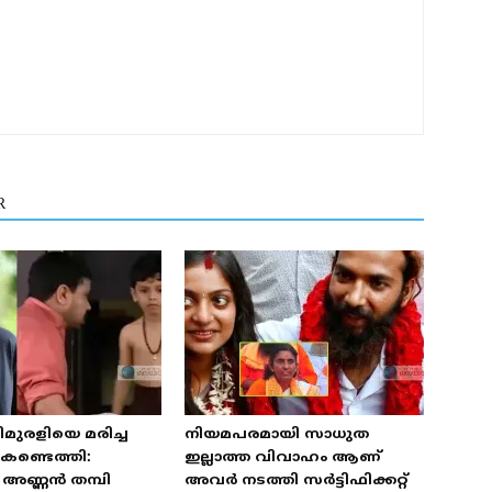
R
മുരളിയെ മരിച്ച
നിയമപരമായി സാധുത
കണ്ടെത്തി:
ഇല്ലാത്ത വിവാഹം ആണ്
അണ്ണൻ തമ്പി
അവർ നടത്തി സർട്ടിഫിക്കറ്റ്