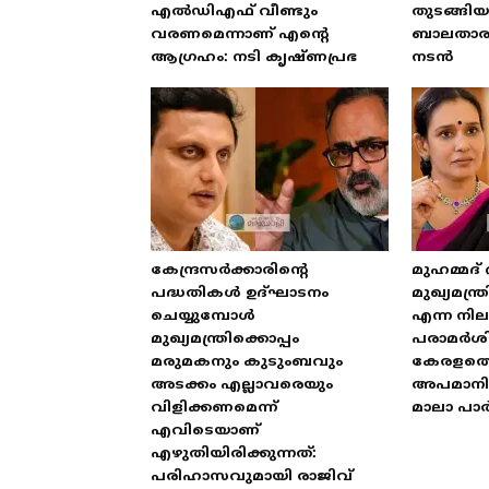
എൽഡിഎഫ് വീണ്ടും
തുടങ്ങി
വരണമെന്നാണ് എന്റെ
ബാലതാരമ
ആഗ്രഹം: നടി കൃഷ്ണപ്രഭ
നടൻ
കേന്ദ്രസർക്കാരിന്റെ
മുഹമ്മദ്
പദ്ധതികൾ ഉദ്ഘാടനം
മുഖ്യമന്
ചെയ്യുമ്പോൾ
എന്ന നിലയ
മുഖ്യമന്ത്രിക്കൊപ്പം
പരാമർശിക
മരുമകനും കുടുംബവും
കേരളത്
അടക്കം എല്ലാവരെയും
അപമാനിക
വിളിക്കണമെന്ന്
മാലാ പാ
എവിടെയാണ്
എഴുതിയിരിക്കുന്നത്:
പരിഹാസവുമായി രാജിവ്