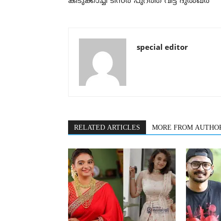
കിടുക്കാച്ചി ടീസര്‍ പുറത്ത് വിട്ട് ദുല്‍ഖര്‍
special editor
RELATED ARTICLES
MORE FROM AUTHO