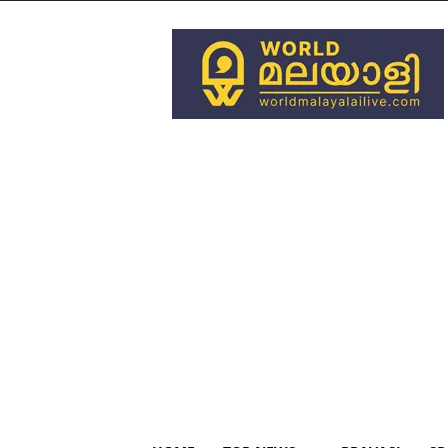
World
Malayali
Live