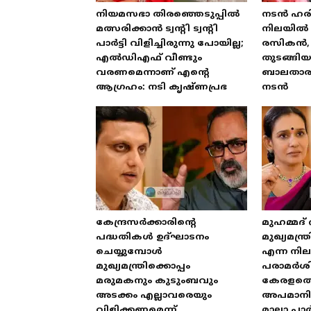
നിയമസഭാ തിരഞ്ഞെടുപ്പിൽ
നടൻ ഹരി
മത്സരിക്കാൻ ട്വന്റി ട്വന്റി
നിലയിൽ 
പാർട്ടി വിളിച്ചിരുന്നു പോയില്ല;
രസികൻ, 
എൽഡിഎഫ് വീണ്ടും
തുടങ്ങി
വരണമെന്നാണ് എന്റെ
ബാലതാരമ
ആഗ്രഹം: നടി കൃഷ്ണപ്രഭ
നടൻ
കേന്ദ്രസർക്കാരിന്റെ
മുഹമ്മദ്
പദ്ധതികൾ ഉദ്ഘാടനം
മുഖ്യമന്
ചെയ്യുമ്പോൾ
എന്ന നിലയ
മുഖ്യമന്ത്രിക്കൊപ്പം
പരാമർശിക
മരുമകനും കുടുംബവും
കേരളത്
അടക്കം എല്ലാവരെയും
അപമാനിക
വിളിക്കണമെന്ന്
മാലാ പാ