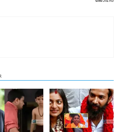
ജോഹര്‍
R