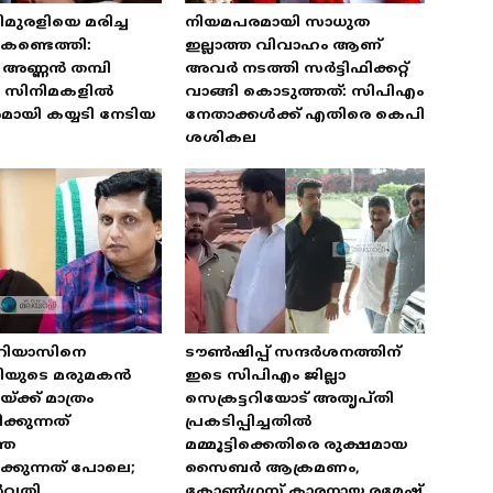
മുരളിയെ മരിച്ച
നിയമപരമായി സാധുത
കണ്ടെത്തി:
ഇല്ലാത്ത വിവാഹം ആണ്
അണ്ണൻ തമ്പി
അവർ നടത്തി സർട്ടിഫിക്കറ്റ്
യ സിനിമകളിൽ
വാങ്ങി കൊടുത്തത്: സിപിഎം
ായി കയ്യടി നേടിയ
നേതാക്കൾക്ക് എതിരെ കെപി
ശശികല
 റിയാസിനെ
ടൗൺഷിപ്പ് സന്ദർശനത്തിന്
ത്രിയുടെ മരുമകൻ
ഇടെ സിപിഎം ജില്ലാ
്ക്ക് മാത്രം
സെക്രട്ടറിയോട് അതൃപ്തി
്കുന്നത്
പ്രകടിപ്പിച്ചതിൽ
തെ
മമ്മൂട്ടിക്കെതിരെ രുക്ഷമായ
്കുന്നത് പോലെ;
സൈബർ ആക്രമണം,
ർവതി
കോൺഗ്രസ് കാരനായ രമേഷ്