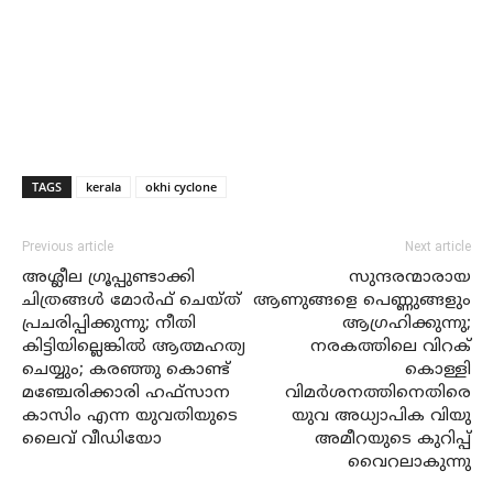
TAGS
kerala
okhi cyclone
Previous article
Next article
അശ്ലീല ഗ്രൂപ്പുണ്ടാക്കി
സുന്ദരന്മാരായ
ചിത്രങ്ങള്‍ മോര്‍ഫ് ചെയ്ത്
ആണുങ്ങളെ പെണ്ണുങ്ങളും
പ്രചരിപ്പിക്കുന്നു; നീതി
ആഗ്രഹിക്കുന്നു;
കിട്ടിയില്ലെങ്കില്‍ ആത്മഹത്യ
നരകത്തിലെ വിറക്
ചെയ്യും; കരഞ്ഞു കൊണ്ട്
കൊള്ളി
മഞ്ചേരിക്കാരി ഹഫ്‌സാന
വിമര്‍ശനത്തിനെതിരെ
കാസിം എന്ന യുവതിയുടെ
യുവ അധ്യാപിക വിയു
ലൈവ് വീഡിയോ
അമീറയുടെ കുറിപ്പ്
വൈറലാകുന്നു