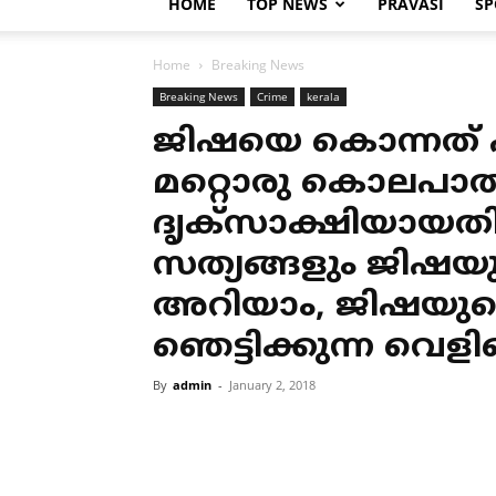
HOME
TOP NEWS
PRAVASI
SP
Home
Breaking News
Breaking News
Crime
kerala
ജിഷയെ കൊന്നത് പ
മറ്റൊരു കൊലപാത
ദൃക്‌സാക്ഷിയായതിന
സത്യങ്ങളും ജിഷയു
അറിയാം, ജിഷയുടെ
ഞെട്ടിക്കുന്ന വെളിപ
By
admin
-
January 2, 2018