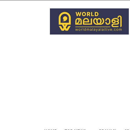
World
Malayali
Live