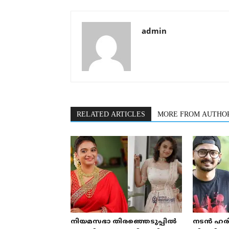
admin
RELATED ARTICLES
MORE FROM AUTHO
നിയമസഭാ തിരഞ്ഞെടുപ്പിൽ
നടൻ ഹരി