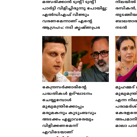
മത്സരിക്കാൻ ട്വന്റി ട്വന്റി
നിലയിൽ 
പാർട്ടി വിളിച്ചിരുന്നു പോയില്ല;
രസികൻ, 
എൽഡിഎഫ് വീണ്ടും
തുടങ്ങി
വരണമെന്നാണ് എന്റെ
ബാലതാരമ
ആഗ്രഹം: നടി കൃഷ്ണപ്രഭ
നടൻ
കേന്ദ്രസർക്കാരിന്റെ
മുഹമ്മദ്
പദ്ധതികൾ ഉദ്ഘാടനം
മുഖ്യമന്
ചെയ്യുമ്പോൾ
എന്ന നിലയ
മുഖ്യമന്ത്രിക്കൊപ്പം
പരാമർശിക
മരുമകനും കുടുംബവും
കേരളത്
അടക്കം എല്ലാവരെയും
അപമാനിക
വിളിക്കണമെന്ന്
മാലാ പാ
എവിടെയാണ്