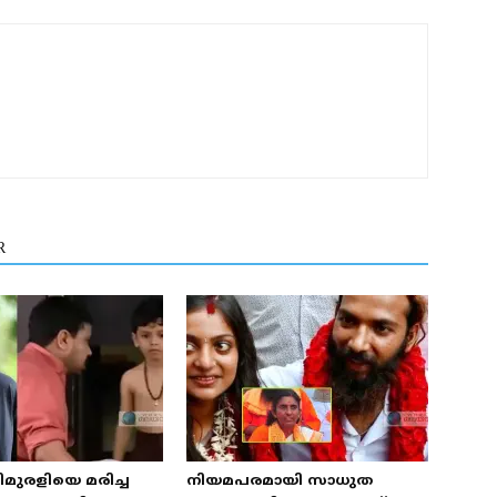
R
മുരളിയെ മരിച്ച
നിയമപരമായി സാധുത