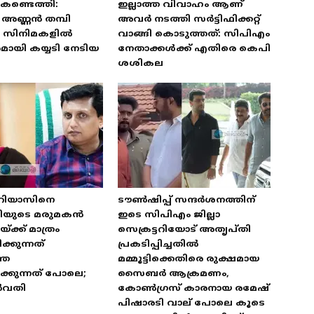
കണ്ടെത്തി:
ഇല്ലാത്ത വിവാഹം ആണ്
അണ്ണൻ തമ്പി
അവർ നടത്തി സർട്ടിഫിക്കറ്റ്
യ സിനിമകളിൽ
വാങ്ങി കൊടുത്തത്: സിപിഎം
ായി കയ്യടി നേടിയ
നേതാക്കൾക്ക് എതിരെ കെപി
ശശികല
 റിയാസിനെ
ടൗൺഷിപ്പ് സന്ദർശനത്തിന്
ത്രിയുടെ മരുമകൻ
ഇടെ സിപിഎം ജില്ലാ
്ക്ക് മാത്രം
സെക്രട്ടറിയോട് അതൃപ്തി
്കുന്നത്
പ്രകടിപ്പിച്ചതിൽ
തെ
മമ്മൂട്ടിക്കെതിരെ രുക്ഷമായ
്കുന്നത് പോലെ;
സൈബർ ആക്രമണം,
ർവതി
കോൺഗ്രസ് കാരനായ രമേഷ്
പിഷാരടി വാല് പോലെ കൂടെ