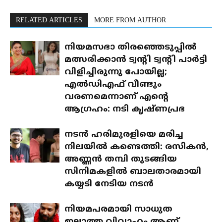
RELATED ARTICLES
MORE FROM AUTHOR
നിയമസഭാ തിരഞ്ഞെടുപ്പിൽ
മത്സരിക്കാൻ ട്വന്റി ട്വന്റി പാർട്ടി
വിളിച്ചിരുന്നു പോയില്ല;
എൽഡിഎഫ് വീണ്ടും
വരണമെന്നാണ് എന്റെ
ആഗ്രഹം: നടി കൃഷ്ണപ്രഭ
നടൻ ഹരിമുരളിയെ മരിച്ച
നിലയിൽ കണ്ടെത്തി: രസികൻ,
അണ്ണൻ തമ്പി തുടങ്ങിയ
സിനിമകളിൽ ബാലതാരമായി
കയ്യടി നേടിയ നടൻ
നിയമപരമായി സാധുത