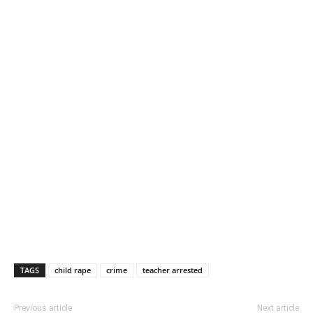
TAGS
child rape
crime
teacher arrested
Previous article
Next article