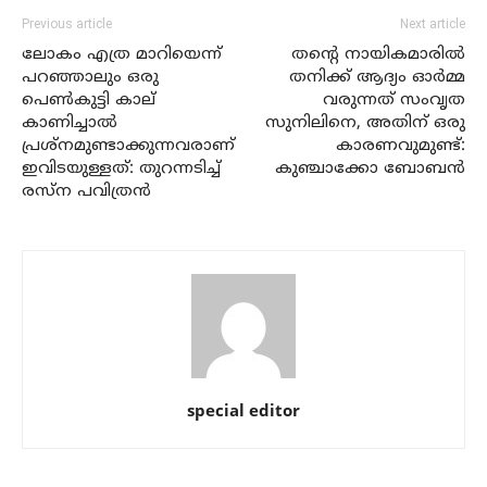
Previous article
Next article
ലോകം എത്ര മാറിയെന്ന്
തന്റെ നായികമാരിൽ
പറഞ്ഞാലും ഒരു
തനിക്ക് ആദ്യം ഓർമ്മ
പെൺകുട്ടി കാല്
വരുന്നത് സംവൃത
കാണിച്ചാൽ
സുനിലിനെ, അതിന് ഒരു
പ്രശ്നമുണ്ടാക്കുന്നവരാണ്
കാരണവുമുണ്ട്:
ഇവിടയുള്ളത്: തുറന്നടിച്ച്
കുഞ്ചാക്കോ ബോബൻ
രസ്‌ന പവിത്രൻ
special editor