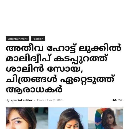
Entertainment
Fashion
അതീവ ഹോട്ട് ലുക്കിൽ
മാലിദ്വീപ് കടപ്പുറത്ത്
ശാലിൻ സോയ,
ചിത്രങ്ങൾ ഏറ്റെടുത്ത്
ആരാധകർ
By
special editor
-
December 2, 2020
293