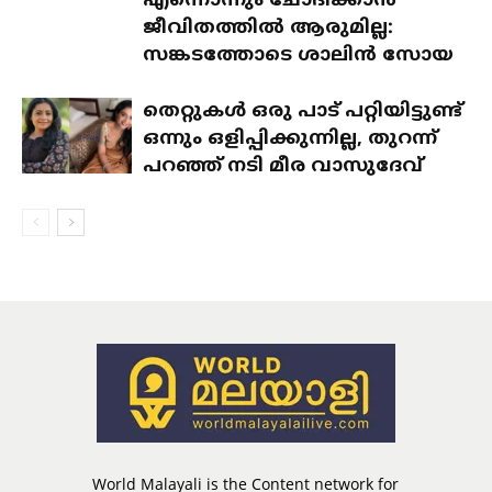
എന്നൊന്നും ചോദിക്കാൻ
ജീവിതത്തിൽ ആരുമില്ല:
സങ്കടത്തോടെ ശാലിൻ സോയ
തെറ്റുകൾ ഒരു പാട് പറ്റിയിട്ടുണ്ട്
ഒന്നും ഒളിപ്പിക്കുന്നില്ല, തുറന്ന്
പറഞ്ഞ് നടി മീര വാസുദേവ്
World Malayali is the Content network for