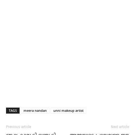
TAGS
meera nandan
unni makeup artist
Previous article
Next article