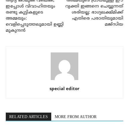
ആദ്യ കാമുകി വഞ്ചകി,
അമ്മയുടെ പ്രായമുള്ള ഈ
ഇപ്പോൾ വിവാഹിതയും
വ്യക്തി ഇങ്ങനെ ചെയ്യുന്നത്
രണ്ടു കുട്ടികളുടെ
ശരിയല്ല: ഭാഗ്യലക്ഷ്മിക്ക്
അമ്മയും:
എതിരെ പരാതിയുമായി
വെളിപ്പെടുത്തലുമായി ഉണ്ണി
മജ്‌സിയ
മുകുന്ദൻ
special editor
RELATED ARTICLES
MORE FROM AUTHOR