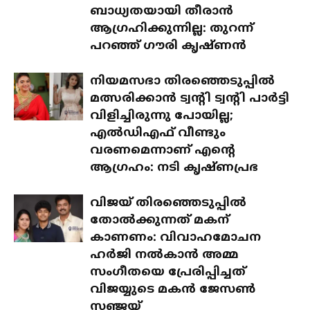
ബാധ്യതയായി തീരാൻ
ആഗ്രഹിക്കുന്നില്ല: തുറന്ന്
പറഞ്ഞ് ഗൗരി കൃഷ്ണൻ
നിയമസഭാ തിരഞ്ഞെടുപ്പിൽ
മത്സരിക്കാൻ ട്വന്റി ട്വന്റി പാർട്ടി
വിളിച്ചിരുന്നു പോയില്ല;
എൽഡിഎഫ് വീണ്ടും
വരണമെന്നാണ് എന്റെ
ആഗ്രഹം: നടി കൃഷ്ണപ്രഭ
വിജയ് തിരഞ്ഞെടുപ്പിൽ
തോൽക്കുന്നത് മകന്
കാണണം: വിവാഹമോചന
ഹർജി നൽകാൻ അമ്മ
സംഗീതയെ പ്രേരിപ്പിച്ചത്
വിജയ്യുടെ മകൻ ജേസൺ
സഞ്ജയ്