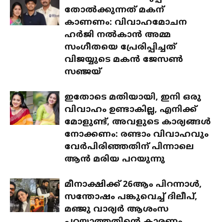
തോൽക്കുന്നത് മകന്
കാണണം: വിവാഹമോചന
ഹർജി നൽകാൻ അമ്മ
സംഗീതയെ പ്രേരിപ്പിച്ചത്
വിജയ്യുടെ മകൻ ജേസൺ
സഞ്ജയ്
ഇതോടെ മതിയായി, ഇനി ഒരു
വിവാഹം ഉണ്ടാകില്ല, എനിക്ക്
മോളുണ്ട്, അവളുടെ കാര്യങ്ങൾ
നോക്കണം: രണ്ടാം വിവാഹവും
വേർപിരിഞ്ഞതിന് പിന്നാലെ
ആൻ മരിയ പറയുന്നു
മീനാക്ഷിക്ക് 26ആം പിറന്നാൾ,
സന്തോഷം പങ്കുവെച്ച് ദിലീപ്,
മഞ്ജു വാര്യർ ആശംസ
പറയാത്തതിന്റെ കാരണം