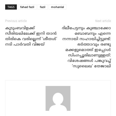
TAGS
fahad fazil
fazil
mohanlal
Previous article
Next article
കുടുംബവിളക്ക്
ദിലീപേട്ടനും കുഞ്ചാക്കോ
സീരിയലിലേക്ക് ഇനി താൻ
ബോബനും എന്നെ
തിരികെ വരില്ലെന്ന് ‘ശീതൾ’
നന്നായി സഹായിച്ചിട്ടുണ്ട്:
നടി പാർവതി വിജയ്
ഭർത്താവും രണ്ടു
മക്കളുമൊത്ത് ഇപ്പോൾ
സിംഗപ്പൂരിലാണുള്ളത്:
വിശേഷങ്ങൾ പങ്കുവച്ച്
‘സുലൈഖ’ തേജാലി