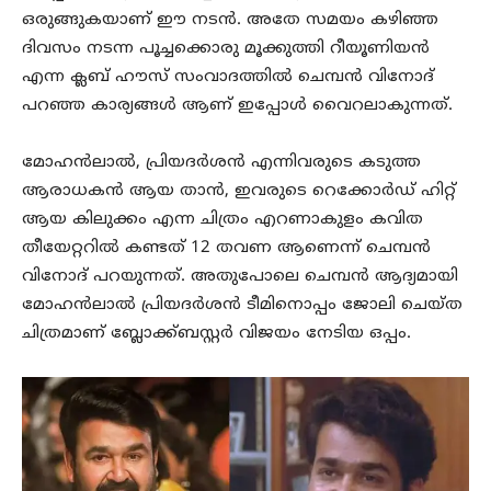
ഒരുങ്ങുകയാണ് ഈ നടൻ. അതേ സമയം കഴിഞ്ഞ
ദിവസം നടന്ന പൂച്ചക്കൊരു മൂക്കുത്തി റീയൂണിയൻ
എന്ന ക്ലബ് ഹൗസ് സംവാദത്തിൽ ചെമ്പൻ വിനോദ്
പറഞ്ഞ കാര്യങ്ങൾ ആണ് ഇപ്പോൾ വൈറലാകുന്നത്.
മോഹൻലാൽ, പ്രിയദർശൻ എന്നിവരുടെ കടുത്ത
ആരാധകൻ ആയ താൻ, ഇവരുടെ റെക്കോർഡ് ഹിറ്റ്
ആയ കിലുക്കം എന്ന ചിത്രം എറണാകുളം കവിത
തീയേറ്ററിൽ കണ്ടത് 12 തവണ ആണെന്ന് ചെമ്പൻ
വിനോദ് പറയുന്നത്. അതുപോലെ ചെമ്പൻ ആദ്യമായി
മോഹൻലാൽ പ്രിയദർശൻ ടീമിനൊപ്പം ജോലി ചെയ്ത
ചിത്രമാണ് ബ്ലോക്ക്ബസ്റ്റർ വിജയം നേടിയ ഒപ്പം.