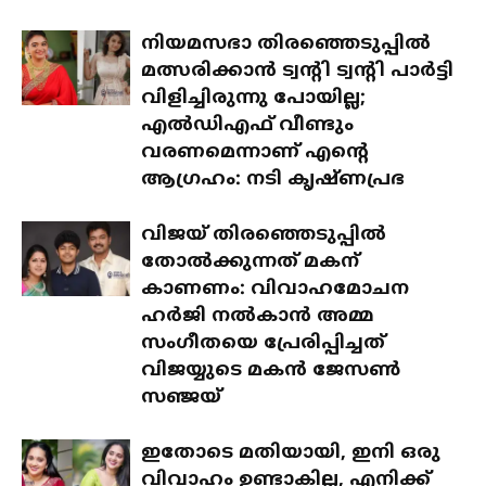
നിയമസഭാ തിരഞ്ഞെടുപ്പിൽ
മത്സരിക്കാൻ ട്വന്റി ട്വന്റി പാർട്ടി
വിളിച്ചിരുന്നു പോയില്ല;
എൽഡിഎഫ് വീണ്ടും
വരണമെന്നാണ് എന്റെ
ആഗ്രഹം: നടി കൃഷ്ണപ്രഭ
വിജയ് തിരഞ്ഞെടുപ്പിൽ
തോൽക്കുന്നത് മകന്
കാണണം: വിവാഹമോചന
ഹർജി നൽകാൻ അമ്മ
സംഗീതയെ പ്രേരിപ്പിച്ചത്
വിജയ്യുടെ മകൻ ജേസൺ
സഞ്ജയ്
ഇതോടെ മതിയായി, ഇനി ഒരു
വിവാഹം ഉണ്ടാകില്ല, എനിക്ക്