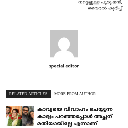
നട്ടെല്ലുള്ള പുരുഷൻ,
വൈറൽ കുറിപ്പ്
special editor
RELATED ARTICLES
MORE FROM AUTHOR
കാവ്യയെ വിവാഹം ചെയ്യുന്ന
കാര്യം പറഞ്ഞപ്പോൾ അച്ഛന്
മതിയായില്ലേ എന്നാണ്