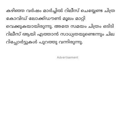
കഴിഞ്ഞ വർഷം മാർച്ചിൽ റിലീസ് ചെയ്യേണ്ട ചിത്ര
കോവിഡ് ലോക്ക്ഡൗൺ മൂലം മാറ്റി
വെക്കുകയായിരുന്നു. അതേ സമയം ചിത്രം ഒടിടി
റിലീസ് ആയി എത്താൻ സാധ്യതയുണ്ടെന്നും ചില
റിപ്പോർട്ടുകൾ പുറത്തു വന്നിരുന്നു.
Advertisement