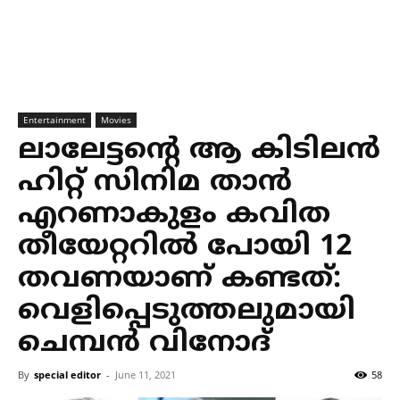
Entertainment
Movies
ലാലേട്ടന്റെ ആ കിടിലൻ
ഹിറ്റ് സിനിമ താൻ
എറണാകുളം കവിത
തീയേറ്ററിൽ പോയി 12
തവണയാണ് കണ്ടത്:
വെളിപ്പെടുത്തലുമായി
ചെമ്പൻ വിനോദ്
By
special editor
-
June 11, 2021
58