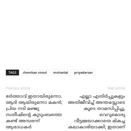
TAGS
chemban vinod
mohanlal
priyadarsan
Previous article
Next article
ഭർത്താവ് ഇതായിരുന്നോ,
എല്ലാ എതിർപ്പുകളും
ആദി ആയിരുന്നോ മകൻ;
അതിജീവിച്ച് അന്തസ്സോടെ
പ്രിയ നടി മഞ്ജു
കൂടെ താമസിപ്പിച്ചു,
സതീഷിന്റെ കുടുംബത്തെ
വെറുമൊരു
കണ്ട് അമ്പരന്ന്
വീട്ടമ്മയാക്കാതെ മികച്ച
ആരാധകർ
കലാകാരിയാക്കി; ഇതാണ്