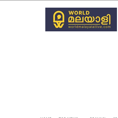
World
Malayali
Live