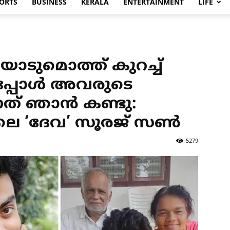
ORTS
BUSINESS
KERALA
ENTERTAINMENT
LIFE
ോടുമൊത്ത് കുറച്ച്
പ്പോൾ അവരുടെ
നത് ഞാൻ കണ്ടു:
യിലെ ‘ദേവ’ സൂരജ് സൺ
5279