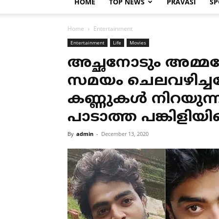
HOME
TOP NEWS
PRAVASI
SP
Home
Entertainment
Entertainment
Life
Movies
അച്ഛനോടും അമ്മയ
സമയം ചെലവഴിച്ച
കണ്ണുകൾ നിറയുന്
പാടാത്ത പങ്കിളി
By
admin
-
December 13, 2020