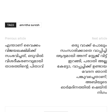
TAGS
amritha suresh
Previous article
Next article
എന്താണ് വൈക്കം
ഒരു വാക്ക് പോലും
വിജയലക്ഷ്മിക്ക്
സംസാരിക്കാതെ വാപ്പിച്ചി
സംഭവിച്ചത്, ഒടുവിൽ
ആദ്യമായി അന്ന് സ്റ്റേജ് വിട്ട്
വിശദീകരണവുമായി
ഇറങ്ങി, പരാതി അല്ല
താരത്തിന്റെ പിതാവ്
കേട്ടോ, വാപ്പച്ചിക്ക് ഉണ്ടായ
വേദന ഞാൻ
പങ്കുവച്ചെതാണ്;
അബിയുടെ
ഓർമദിനത്തിൽ ഷെയ്ൻ
നിഗം