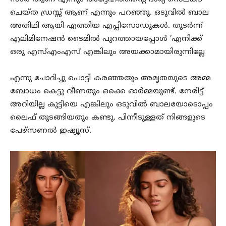
ചെയ്ത ഡ്രസ്സ് ആണ് എന്നും പറഞ്ഞു. ഒടുവിൽ ബാല
അതിഥി ആയി എത്തിയ എപ്പിസോഡുകൾ. തുടർന്ന്
എലിമിനേഷൻ ടൈമിൽ പുറത്തായപ്പോൾ ‘എനിക്ക്
ഒരു എസ്എംഎസ് എങ്കിലും അയക്കാമായിരുന്നില്ലേ
എന്നു ചോദിച്ചു പൊട്ടി കരഞ്ഞതും അമൃതയുടെ അമ്മ
ബോധം കെട്ടു വീണതും ഒക്കെ ഓർമ്മയുണ്ട്. നേരിട്ട്
അറിയില്ല കുട്ടിയെ എങ്കിലും ഒടുവിൽ ബാലയോടൊപ്പം
ലൈഫ് തുടങ്ങിയതും കണ്ടു. പിന്നീടുള്ളത് നിങ്ങളുടെ
പേഴ്‌സണൽ ഇഷ്യൂസ്.