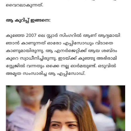
വൈറലാകുന്നത്.
ആ കുറിപ്പ് ഇങ്ങനെ:
കുഞ്ഞേ 2007 ലെ സ്റ്റാർ സിംഗറിൽ ആണ് ആദ്യമായി
ഞാൻ കാണുന്നത് ഓരോ എപ്പിസോഡും വിടാതെ
കാണുമായിരുന്നു. ആ എനർജെറ്റിക്ക് ആയ ശബ്ദം
കുറെ സ്വാധീനിച്ചിരുന്നു. ഇടയ്ക്ക് കുഞ്ഞു അഭിരാമി
സ്റ്റേജിൽ വന്നതും ഒക്കെ നല്ല ഓർമയുണ്ട്. ഒടുവിൽ
അമൃത സംസാരിച്ച ആ എപ്പിസോഡ്.