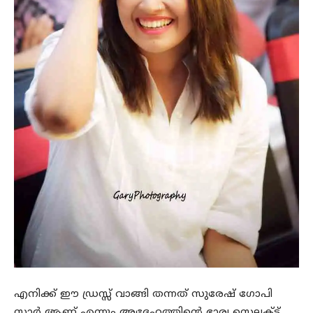
എനിക്ക് ഈ ഡ്രസ്സ് വാങ്ങി തന്നത് സുരേഷ് ഗോപി
സാർ ആണ് എന്നും അദ്ദേഹത്തിന്റെ ഭാര്യ സെലക്ട്