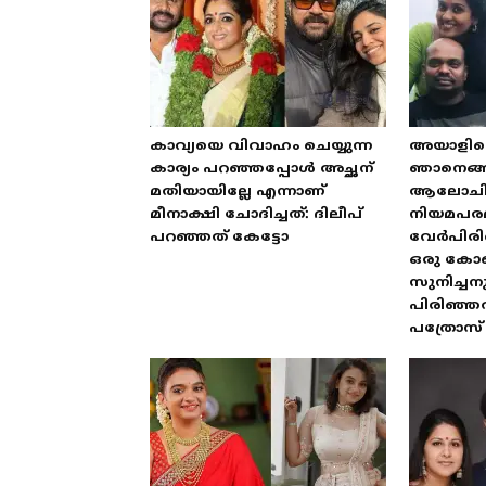
കാവ്യയെ വിവാഹം ചെയ്യുന്ന
അയാളില്ല
കാര്യം പറഞ്ഞപ്പോൾ അച്ഛന്
ഞാനെങ്ങന
മതിയായില്ലേ എന്നാണ്
ആലോചിച്ച്
മീനാക്ഷി ചോദിച്ചത്: ദിലീപ്
നിയമപര
പറഞ്ഞത് കേട്ടോ
വേർപിരിഞ്
ഒരു കോണ്
സുനിച്ചന
പിരിഞ്ഞത
പത്രോസ്