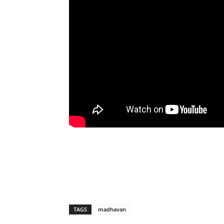
TAGS
madhavan