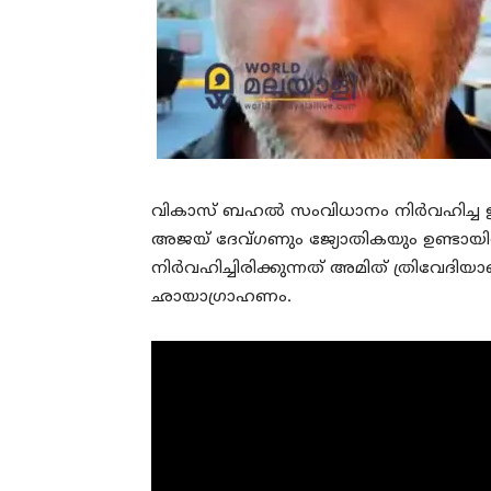
വികാസ് ബഹൽ സംവിധാനം നിര്‍വഹിച്ച 
അജയ് ദേവ്‍ഗണും ജ്യോതികയും ഉണ്ടായിര
നിര്‍വഹിച്ചിരിക്കുന്നത് അമിത് ത്രിവേദിയ
ഛായാഗ്രാഹണം.