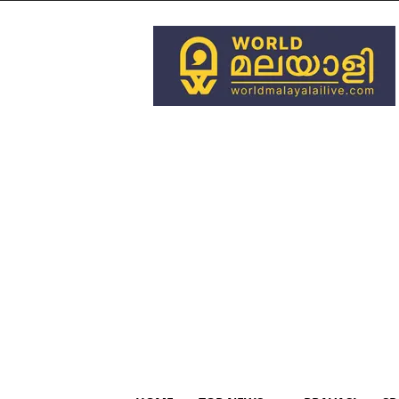
World
Malayali
Live