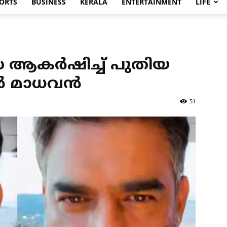
ORTS
BUSINESS
KERALA
ENTERTAINMENT
LIFE
ദ്ധ ആകർഷിച്ച് പുതിയ
ആർ മാധവൻ
51