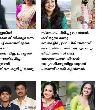
െങ്കിൽ
സ്‌നേഹം പിടിച്ചു വാങ്ങാൻ
െ ജീവിക്കുമെന്ന്
കഴിയുന്ന ഒന്നല്ല,
 കരഞ്ഞിട്ടുണ്ട്,
ഞങ്ങളിപ്പോൾ പിരിഞ്ഞാണ്
മായി
താമസിക്കുന്നത്: ആരുടെയും
ഞിട്ടില്ല, ഇപ്പോൾ
ജീവിതത്തിൽ ഒരു
ടാക്ടുമില്ല:
ബാധ്യതയായി തീരാൻ
ുമായി
ആഗ്രഹിക്കുന്നില്ല: തുറന്ന്
ിനെ കുറിച്ച് മഞ്ജു
പറഞ്ഞ് ഗൗരി കൃഷ്ണൻ