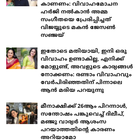
കാണണം: വിവാഹമോചന
ഹർജി നൽകാൻ അമ്മ
സംഗീതയെ പ്രേരിപ്പിച്ചത്
വിജയ്യുടെ മകൻ ജേസൺ
സഞ്ജയ്
ഇതോടെ മതിയായി, ഇനി ഒരു
വിവാഹം ഉണ്ടാകില്ല, എനിക്ക്
മോളുണ്ട്, അവളുടെ കാര്യങ്ങൾ
നോക്കണം: രണ്ടാം വിവാഹവും
വേർപിരിഞ്ഞതിന് പിന്നാലെ
ആൻ മരിയ പറയുന്നു
മീനാക്ഷിക്ക് 26ആം പിറന്നാൾ,
സന്തോഷം പങ്കുവെച്ച് ദിലീപ്,
മഞ്ജു വാര്യർ ആശംസ
പറയാത്തതിന്റെ കാരണം
അറിയാമോ