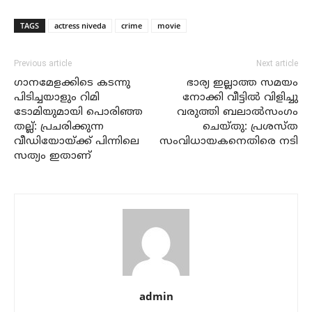
TAGS
actress niveda
crime
movie
Previous article
Next article
ഗാനമേളക്കിടെ കടന്നു
ഭാര്യ ഇല്ലാത്ത സമയം
പിടിച്ചയാളും റിമി
നോക്കി വീട്ടില്‍ വിളിച്ചു
ടോമിയുമായി പൊരിഞ്ഞ
വരുത്തി ബലാല്‍സംഗം
തല്ല്: പ്രചരിക്കുന്ന
ചെയ്തു: പ്രശസ്ത
വീഡിയോയ്ക്ക് പിന്നിലെ
സംവിധായകനെതിരെ നടി
സത്യം ഇതാണ്
admin