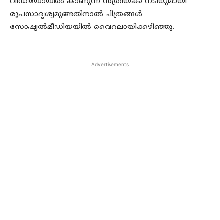
വീഡിയോയില്‍ കാണുന്ന സ്ത്രീയ്ക്ക് നടിയുമായി
രൂപസാദൃശ്യമുങ്ങതിനാല്‍ ചിത്രങ്ങള്‍
സോഷ്യല്‍മീഡിയയില്‍ വൈറലായിക്കഴിഞ്ഞു.
Advertisements