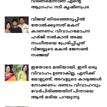
വരണമെന്നാണ് എന്റെ
ആഗ്രഹം: നടി കൃഷ്ണപ്രഭ
വിജയ് തിരഞ്ഞെടുപ്പിൽ
തോൽക്കുന്നത് മകന്
കാണണം: വിവാഹമോചന
ഹർജി നൽകാൻ അമ്മ
സംഗീതയെ പ്രേരിപ്പിച്ചത്
വിജയ്യുടെ മകൻ ജേസൺ
സഞ്ജയ്
ഇതോടെ മതിയായി, ഇനി ഒരു
വിവാഹം ഉണ്ടാകില്ല, എനിക്ക്
മോളുണ്ട്, അവളുടെ കാര്യങ്ങൾ
നോക്കണം: രണ്ടാം വിവാഹവും
വേർപിരിഞ്ഞതിന് പിന്നാലെ
ആൻ മരിയ പറയുന്നു