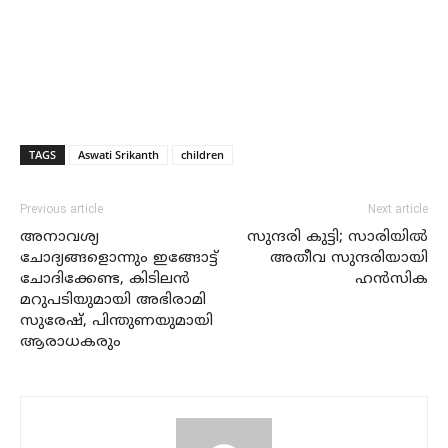
TAGS
Aswati Srikanth
children
Previous article
Next article
അനാവശ്യ
സുന്ദരി കുട്ടി; സാരിയില്‍
ചോദ്യങ്ങളൊന്നും ഇങ്ങോട്ട്
അതീവ സുന്ദരിയായി
ചോദിക്കേണ്ട, കിടിലന്‍
ഹന്‍സിക
മറുപടിയുമായി അഭിരാമി
സുരേഷ്, പിന്തുണയുമായി
ആരാധകരും