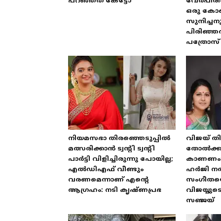
പറഞ്ഞത് കേട്ടോ
വേർപിരിഞ്
ഒരു കോണ്
സുനിച്ചന
പിരിഞ്ഞത
പത്രോസ്
നിയമസഭാ തിരഞ്ഞെടുപ്പിൽ
വിജയ് തി
മത്സരിക്കാൻ ട്വന്റി ട്വന്റി
തോൽക്കു
പാർട്ടി വിളിച്ചിരുന്നു പോയില്ല;
കാണണം
എൽഡിഎഫ് വീണ്ടും
ഹർജി ന
വരണമെന്നാണ് എന്റെ
സംഗീതയെ പ
ആഗ്രഹം: നടി കൃഷ്ണപ്രഭ
വിജയ്യ
സഞ്ജയ്