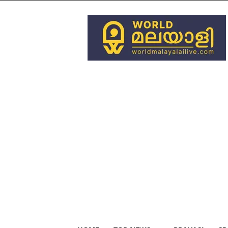
World
Malayali
Live