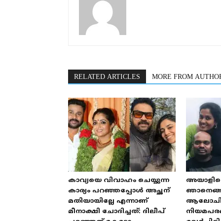
RELATED ARTICLES
MORE FROM AUTHO
കാവ്യയെ വിവാഹം ചെയ്യുന്ന
അയാളില്ല
കാര്യം പറഞ്ഞപ്പോൾ അച്ഛന്
ഞാനെങ്ങന
മതിയായില്ലേ എന്നാണ്
ആലോചിച്ച്
മീനാക്ഷി ചോദിച്ചത്: ദിലീപ്
നിയമപര