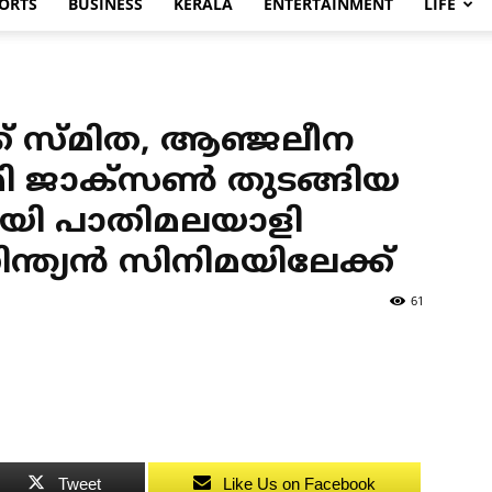
ORTS
BUSINESS
KERALA
ENTERTAINMENT
LIFE
ക് സ്മിത, ആഞ്ജലീന
മി ജാക്‌സണ്‍ തുടങ്ങിയ
യി പാതിമലയാളി
ിന്ത്യന്‍ സിനിമയിലേക്ക്
61
Tweet
Like Us on Facebook