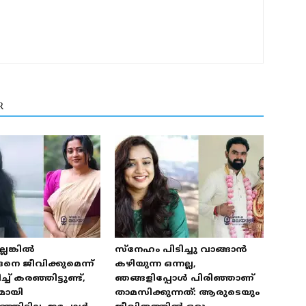
R
െങ്കിൽ
സ്‌നേഹം പിടിച്ചു വാങ്ങാൻ
െ ജീവിക്കുമെന്ന്
കഴിയുന്ന ഒന്നല്ല,
 കരഞ്ഞിട്ടുണ്ട്,
ഞങ്ങളിപ്പോൾ പിരിഞ്ഞാണ്
മായി
താമസിക്കുന്നത്: ആരുടെയും