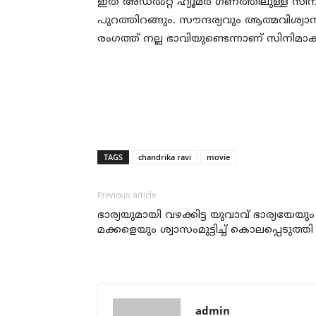
ഇത് അഡല്‍റ്റ് ഹ്യൂമര്‍ ഗണത്തിലുള്ള
പുറത്തിറങ്ങും. സൗന്ദര്യവും ആത്മവിശ
രംഗത്ത് നല്ല ഭാവിയുണ്ടെന്നാണ് സിനിമാക്
TAGS
chandrika ravi
movie
Previous article
ഭാര്യയുമായി വഴക്കിട്ട യുവാവ് ഭാര്യയേയും
മക്കളെയും ശ്വാസംമുട്ടിച്ച് കൊലപ്പെടുത്തി
admin