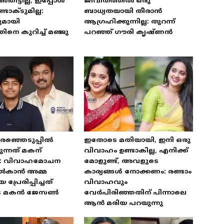
ഞിട്ടില്ല, ഇപ്പോൾ
ജീവിതത്തിൽ ഒരു
ടാക്ടുമില്ല:
ബാധ്യതയായി തീരാൻ
ുമായി
ആഗ്രഹിക്കുന്നില്ല: തുറന്ന്
ിനെ കുറിച്ച് മഞ്ജു
പറഞ്ഞ് ഗൗരി കൃഷ്ണൻ
രഞ്ഞെടുപ്പിൽ
ഇതോടെ മതിയായി, ഇനി ഒരു
ന്നത് മകന്
വിവാഹം ഉണ്ടാകില്ല, എനിക്ക്
: വിവാഹമോചന
മോളുണ്ട്, അവളുടെ
ൽകാൻ അമ്മ
കാര്യങ്ങൾ നോക്കണം: രണ്ടാം
്രേരിപ്പിച്ചത്
വിവാഹവും
ുടെ മകൻ ജേസൺ
വേർപിരിഞ്ഞതിന് പിന്നാലെ
ആൻ മരിയ പറയുന്നു