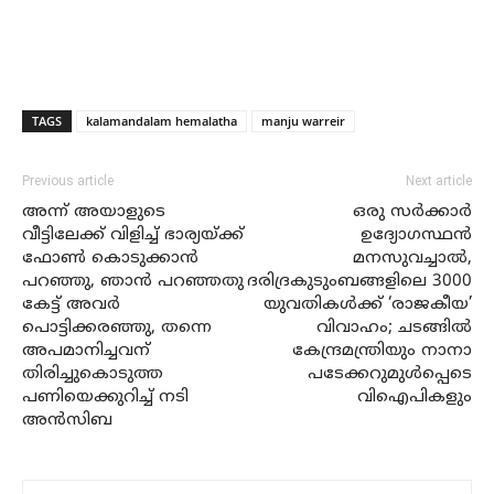
TAGS
kalamandalam hemalatha
manju warreir
Previous article
Next article
അന്ന് അയാളുടെ
ഒരു സര്‍ക്കാര്‍
വീട്ടിലേക്ക് വിളിച്ച് ഭാര്യയ്ക്ക്
ഉദ്യോഗസ്ഥന്‍
ഫോണ്‍ കൊടുക്കാന്‍
മനസുവച്ചാല്‍,
പറഞ്ഞു, ഞാന്‍ പറഞ്ഞതു
ദരിദ്രകുടുംബങ്ങളിലെ 3000
കേട്ട് അവര്‍
യുവതികള്‍ക്ക് ‘രാജകീയ’
പൊട്ടിക്കരഞ്ഞു, തന്നെ
വിവാഹം; ചടങ്ങില്‍
അപമാനിച്ചവന്
കേന്ദ്രമന്ത്രിയും നാനാ
തിരിച്ചുകൊടുത്ത
പടേക്കറുമുള്‍പ്പെടെ
പണിയെക്കുറിച്ച് നടി
വിഐപികളും
അന്‍സിബ