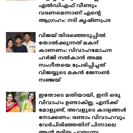
എൽഡിഎഫ് വീണ്ടും
വരണമെന്നാണ് എന്റെ
ആഗ്രഹം: നടി കൃഷ്ണപ്രഭ
വിജയ് തിരഞ്ഞെടുപ്പിൽ
തോൽക്കുന്നത് മകന്
കാണണം: വിവാഹമോചന
ഹർജി നൽകാൻ അമ്മ
സംഗീതയെ പ്രേരിപ്പിച്ചത്
വിജയ്യുടെ മകൻ ജേസൺ
സഞ്ജയ്
ഇതോടെ മതിയായി, ഇനി ഒരു
വിവാഹം ഉണ്ടാകില്ല, എനിക്ക്
മോളുണ്ട്, അവളുടെ കാര്യങ്ങൾ
നോക്കണം: രണ്ടാം വിവാഹവും
വേർപിരിഞ്ഞതിന് പിന്നാലെ
ആൻ മരിയ പറയുന്നു