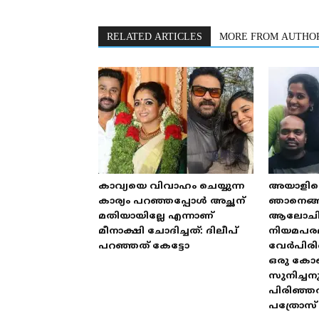
RELATED ARTICLES
MORE FROM AUTHO
കാവ്യയെ വിവാഹം ചെയ്യുന്ന
അയാളില്ല
കാര്യം പറഞ്ഞപ്പോൾ അച്ഛന്
ഞാനെങ്ങന
മതിയായില്ലേ എന്നാണ്
ആലോചിച്ച്
മീനാക്ഷി ചോദിച്ചത്: ദിലീപ്
നിയമപര
പറഞ്ഞത് കേട്ടോ
വേർപിരിഞ്
ഒരു കോണ്
സുനിച്ചന
പിരിഞ്ഞത
പത്രോസ്