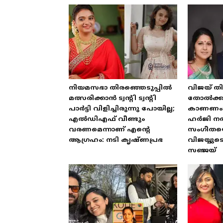
നിയമസഭാ തിരഞ്ഞെടുപ്പിൽ
വിജയ് തി
മത്സരിക്കാൻ ട്വന്റി ട്വന്റി
തോൽക്കു
പാർട്ടി വിളിച്ചിരുന്നു പോയില്ല;
കാണണം
എൽഡിഎഫ് വീണ്ടും
ഹർജി ന
വരണമെന്നാണ് എന്റെ
സംഗീതയെ പ
ആഗ്രഹം: നടി കൃഷ്ണപ്രഭ
വിജയ്യ
സഞ്ജയ്