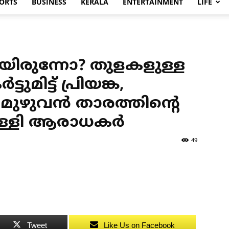
ORTS
BUSINESS
KERALA
ENTERTAINMENT
LIFE
യിരുന്നോ? തുളകളുള്ള
്ടുമിട്ട് പ്രിയങ്ക,
ധ മുഴുവന്‍ താരത്തിന്റെ
തള്ളി ആരാധകര്‍
49
Tweet
Like Us on Facebook