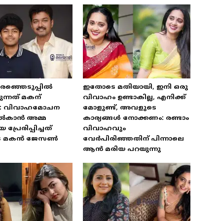
രഞ്ഞെടുപ്പിൽ
ഇതോടെ മതിയായി, ഇനി ഒരു
ന്നത് മകന്
വിവാഹം ഉണ്ടാകില്ല, എനിക്ക്
: വിവാഹമോചന
മോളുണ്ട്, അവളുടെ
ൽകാൻ അമ്മ
കാര്യങ്ങൾ നോക്കണം: രണ്ടാം
്രേരിപ്പിച്ചത്
വിവാഹവും
ുടെ മകൻ ജേസൺ
വേർപിരിഞ്ഞതിന് പിന്നാലെ
ആൻ മരിയ പറയുന്നു