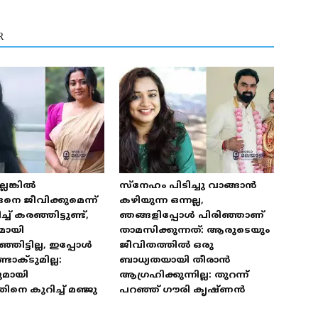
R
െങ്കിൽ
സ്‌നേഹം പിടിച്ചു വാങ്ങാൻ
െ ജീവിക്കുമെന്ന്
കഴിയുന്ന ഒന്നല്ല,
 കരഞ്ഞിട്ടുണ്ട്,
ഞങ്ങളിപ്പോൾ പിരിഞ്ഞാണ്
മായി
താമസിക്കുന്നത്: ആരുടെയും
ഞിട്ടില്ല, ഇപ്പോൾ
ജീവിതത്തിൽ ഒരു
ടാക്ടുമില്ല:
ബാധ്യതയായി തീരാൻ
ുമായി
ആഗ്രഹിക്കുന്നില്ല: തുറന്ന്
ിനെ കുറിച്ച് മഞ്ജു
പറഞ്ഞ് ഗൗരി കൃഷ്ണൻ