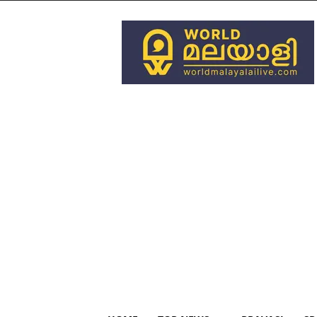
World
Malayali
Live