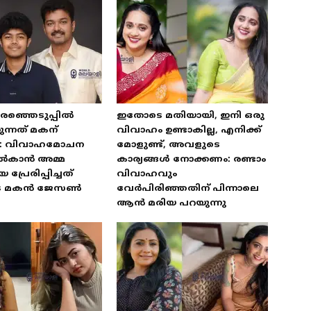
രഞ്ഞെടുപ്പിൽ
ഇതോടെ മതിയായി, ഇനി ഒരു
ന്നത് മകന്
വിവാഹം ഉണ്ടാകില്ല, എനിക്ക്
: വിവാഹമോചന
മോളുണ്ട്, അവളുടെ
ൽകാൻ അമ്മ
കാര്യങ്ങൾ നോക്കണം: രണ്ടാം
്രേരിപ്പിച്ചത്
വിവാഹവും
ുടെ മകൻ ജേസൺ
വേർപിരിഞ്ഞതിന് പിന്നാലെ
ആൻ മരിയ പറയുന്നു