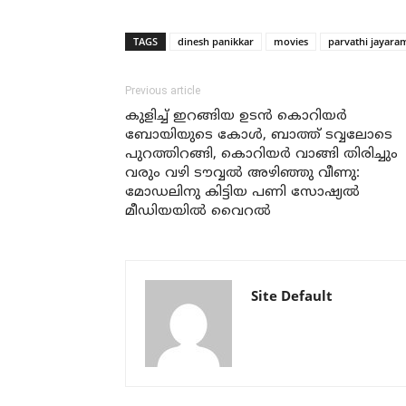
TAGS
dinesh panikkar
movies
parvathi jayara
Previous article
കുളിച്ച് ഇറങ്ങിയ ഉടന്‍ കൊറിയര്‍
ബോയിയുടെ കോള്‍, ബാത്ത് ടവ്വലോടെ
പുറത്തിറങ്ങി, കൊറിയര്‍ വാങ്ങി തിരിച്ചും
വരും വഴി ടൗവ്വല്‍ അഴിഞ്ഞു വീണു:
മോഡലിനു കിട്ടിയ പണി സോഷ്യല്‍
മീഡിയയില്‍ വൈറല്‍
Site Default