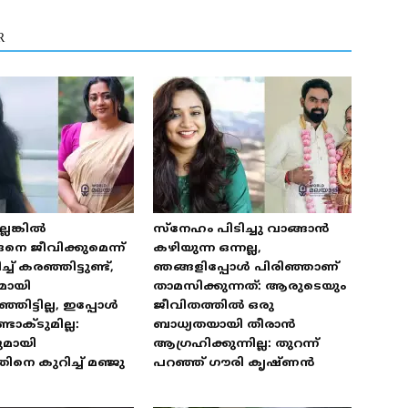
R
െങ്കിൽ
സ്‌നേഹം പിടിച്ചു വാങ്ങാൻ
െ ജീവിക്കുമെന്ന്
കഴിയുന്ന ഒന്നല്ല,
 കരഞ്ഞിട്ടുണ്ട്,
ഞങ്ങളിപ്പോൾ പിരിഞ്ഞാണ്
മായി
താമസിക്കുന്നത്: ആരുടെയും
ഞിട്ടില്ല, ഇപ്പോൾ
ജീവിതത്തിൽ ഒരു
ടാക്ടുമില്ല:
ബാധ്യതയായി തീരാൻ
ുമായി
ആഗ്രഹിക്കുന്നില്ല: തുറന്ന്
ിനെ കുറിച്ച് മഞ്ജു
പറഞ്ഞ് ഗൗരി കൃഷ്ണൻ