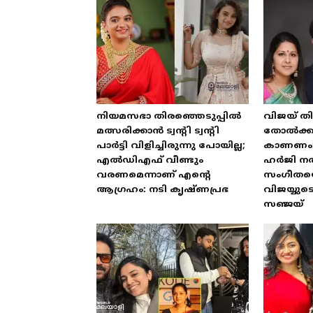
നിയമസഭാ തിരഞ്ഞെടുപ്പിൽ
വിജയ് തി
മത്സരിക്കാൻ ട്വന്റി ട്വന്റി
തോൽക്കു
പാർട്ടി വിളിച്ചിരുന്നു പോയില്ല;
കാണണം
എൽഡിഎഫ് വീണ്ടും
ഹർജി ന
വരണമെന്നാണ് എന്റെ
സംഗീതയെ പ
ആഗ്രഹം: നടി കൃഷ്ണപ്രഭ
വിജയ്യ
സഞ്ജയ്