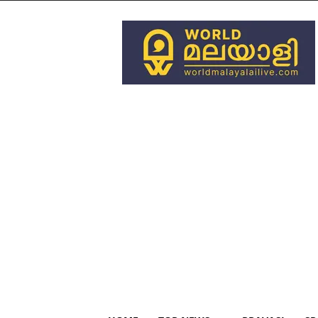
World
Malayali
Live