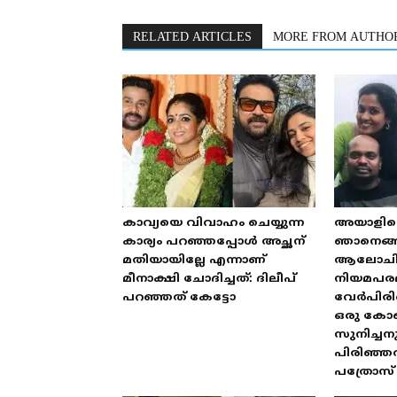
RELATED ARTICLES
MORE FROM AUTHO
കാവ്യയെ വിവാഹം ചെയ്യുന്ന
അയാളില്ല
കാര്യം പറഞ്ഞപ്പോൾ അച്ഛന്
ഞാനെങ്ങന
മതിയായില്ലേ എന്നാണ്
ആലോചിച്ച്
മീനാക്ഷി ചോദിച്ചത്: ദിലീപ്
നിയമപര
പറഞ്ഞത് കേട്ടോ
വേർപിരിഞ്
ഒരു കോണ്
സുനിച്ചന
പിരിഞ്ഞത
പത്രോസ്