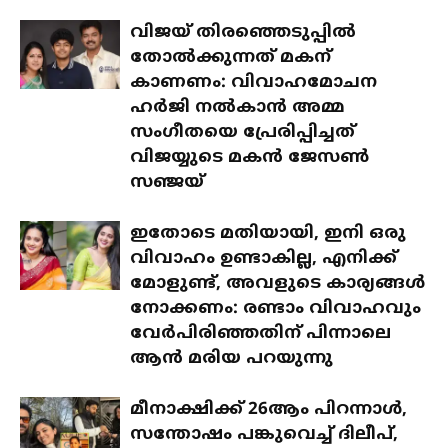
വിജയ് തിരഞ്ഞെടുപ്പിൽ
തോൽക്കുന്നത് മകന്
കാണണം: വിവാഹമോചന
ഹർജി നൽകാൻ അമ്മ
സംഗീതയെ പ്രേരിപ്പിച്ചത്
വിജയ്യുടെ മകൻ ജേസൺ
സഞ്ജയ്
ഇതോടെ മതിയായി, ഇനി ഒരു
വിവാഹം ഉണ്ടാകില്ല, എനിക്ക്
മോളുണ്ട്, അവളുടെ കാര്യങ്ങൾ
നോക്കണം: രണ്ടാം വിവാഹവും
വേർപിരിഞ്ഞതിന് പിന്നാലെ
ആൻ മരിയ പറയുന്നു
മീനാക്ഷിക്ക് 26ആം പിറന്നാൾ,
സന്തോഷം പങ്കുവെച്ച് ദിലീപ്,