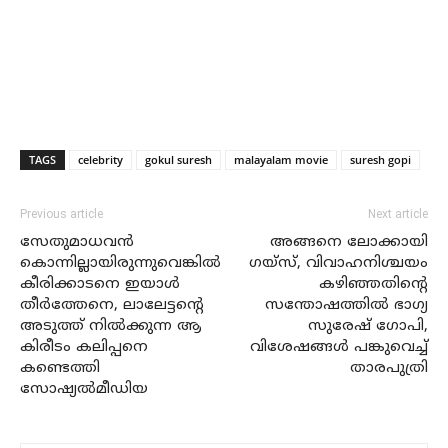
TAGS
celebrity
gokul suresh
malayalam movie
suresh gopi
Previous article
Next article
സേതുമാധവന്‍
അങ്ങനെ ലോക്കായി
കൊന്നില്ലായിരുന്നുവെങ്കില്‍
ഗയ്‌സ്, വിവാഹനിശ്ചയം
കീരിക്കാടനെ ഇയാള്‍
കഴിഞ്ഞതിന്റെ
തീര്‍ത്തേനെ, ലാലേട്ടന്റെ
സന്തോഷത്തില്‍ ഭാഗ്യ
അടുത്ത് നില്‍ക്കുന്ന ആ
സുരേഷ് ഗോപി,
കിരീടം കലിപ്പനെ
വിശേഷങ്ങള്‍ പങ്കുവെച്ച്
കണ്ടെത്തി
താരപുത്രി
സോഷ്യല്‍മീഡിയ