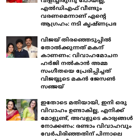
വിളിച്ചിരുന്നു പോയില്ല;
എൽഡിഎഫ് വീണ്ടും
വരണമെന്നാണ് എന്റെ
ആഗ്രഹം: നടി കൃഷ്ണപ്രഭ
വിജയ് തിരഞ്ഞെടുപ്പിൽ
തോൽക്കുന്നത് മകന്
കാണണം: വിവാഹമോചന
ഹർജി നൽകാൻ അമ്മ
സംഗീതയെ പ്രേരിപ്പിച്ചത്
വിജയ്യുടെ മകൻ ജേസൺ
സഞ്ജയ്
ഇതോടെ മതിയായി, ഇനി ഒരു
വിവാഹം ഉണ്ടാകില്ല, എനിക്ക്
മോളുണ്ട്, അവളുടെ കാര്യങ്ങൾ
നോക്കണം: രണ്ടാം വിവാഹവും
വേർപിരിഞ്ഞതിന് പിന്നാലെ