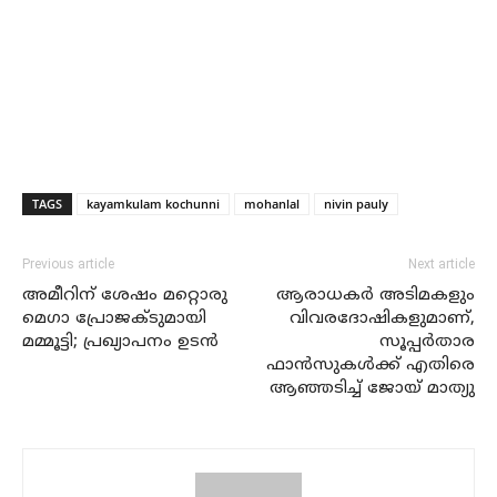
TAGS
kayamkulam kochunni
mohanlal
nivin pauly
Previous article
Next article
അമീറിന് ശേഷം മറ്റൊരു
ആരാധകര്‍ അടിമകളും
മെഗാ പ്രോജക്ടുമായി
വിവരദോഷികളുമാണ്,
മമ്മൂട്ടി; പ്രഖ്യാപനം ഉടന്‍
സൂപ്പര്‍താര
ഫാന്‍സുകള്‍ക്ക് എതിരെ
ആഞ്ഞടിച്ച് ജോയ് മാത്യു