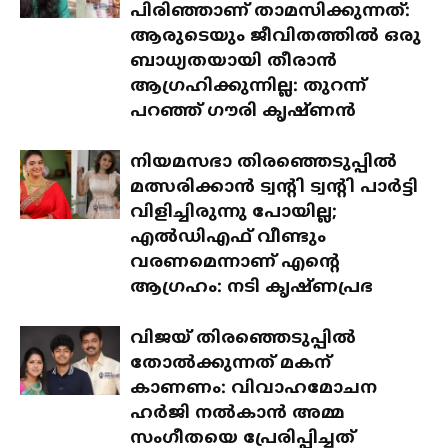
പിരിഞ്ഞാണ് താമസിക്കുന്നത്:
ആരുടെയും ജീവിതത്തിൽ ഒരു
ബാധ്യതയായി തീരാൻ
ആഗ്രഹിക്കുന്നില്ല: തുറന്ന്
പറഞ്ഞ് ഗൗരി കൃഷ്ണൻ
നിയമസഭാ തിരഞ്ഞെടുപ്പിൽ
മത്സരിക്കാൻ ട്വന്റി ട്വന്റി പാർട്ടി
വിളിച്ചിരുന്നു പോയില്ല;
എൽഡിഎഫ് വീണ്ടും
വരണമെന്നാണ് എന്റെ
ആഗ്രഹം: നടി കൃഷ്ണപ്രഭ
വിജയ് തിരഞ്ഞെടുപ്പിൽ
തോൽക്കുന്നത് മകന്
കാണണം: വിവാഹമോചന
ഹർജി നൽകാൻ അമ്മ
സംഗീതയെ പ്രേരിപ്പിച്ചത്