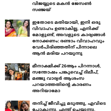
വിജയ്യുടെ മകൻ ജേസൺ
സഞ്ജയ്
ഇതോടെ മതിയായി, ഇനി ഒരു
വിവാഹം ഉണ്ടാകില്ല, എനിക്ക്
മോളുണ്ട്, അവളുടെ കാര്യങ്ങൾ
നോക്കണം: രണ്ടാം വിവാഹവും
വേർപിരിഞ്ഞതിന് പിന്നാലെ
ആൻ മരിയ പറയുന്നു
മീനാക്ഷിക്ക് 26ആം പിറന്നാൾ,
സന്തോഷം പങ്കുവെച്ച് ദിലീപ്,
മഞ്ജു വാര്യർ ആശംസ
പറയാത്തതിന്റെ കാരണം
അറിയാമോ
തനിച്ച് ജീവിച്ചു മടുത്തു, എവിടെ
പോകുന്നു, എന്ത് ചെയ്യുന്നു,