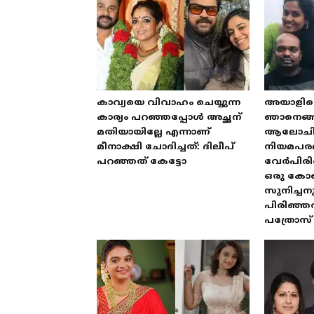
കാവ്യയെ വിവാഹം ചെയ്യുന്ന
അയാളില്ല
കാര്യം പറഞ്ഞപ്പോൾ അച്ഛന്
ഞാനെങ്ങന
മതിയായില്ലേ എന്നാണ്
ആലോചിച്ച്
മീനാക്ഷി ചോദിച്ചത്: ദിലീപ്
നിയമപര
പറഞ്ഞത് കേട്ടോ
വേർപിരിഞ്
ഒരു കോണ്
സുനിച്ചന
പിരിഞ്ഞത
പത്രോസ്