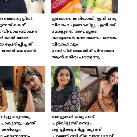
രഞ്ഞെടുപ്പിൽ
ഇതോടെ മതിയായി, ഇനി ഒരു
ന്നത് മകന്
വിവാഹം ഉണ്ടാകില്ല, എനിക്ക്
: വിവാഹമോചന
മോളുണ്ട്, അവളുടെ
ൽകാൻ അമ്മ
കാര്യങ്ങൾ നോക്കണം: രണ്ടാം
്രേരിപ്പിച്ചത്
വിവാഹവും
ുടെ മകൻ ജേസൺ
വേർപിരിഞ്ഞതിന് പിന്നാലെ
ആൻ മരിയ പറയുന്നു
വിച്ചു മടുത്തു,
തെറ്റുകൾ ഒരു പാട്
കുന്നു, എന്ത്
പറ്റിയിട്ടുണ്ട് ഒന്നും
, കഴിച്ചോ,
ഒളിപ്പിക്കുന്നില്ല, തുറന്ന്
ോ എന്നൊന്നും
പറഞ്ഞ് നടി മീര വാസുദേവ്