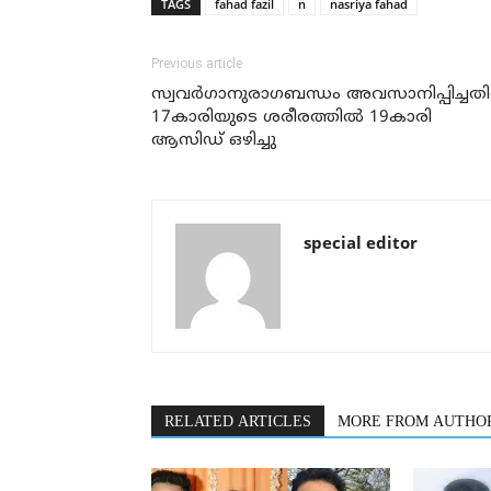
TAGS
fahad fazil
n
nasriya fahad
Previous article
സ്വവര്‍ഗാനുരാഗബന്ധം അവസാനിപ്പിച്ചതി
17കാരിയുടെ ശരീരത്തില്‍ 19കാരി
ആസിഡ് ഒഴിച്ചു
special editor
RELATED ARTICLES
MORE FROM AUTHO