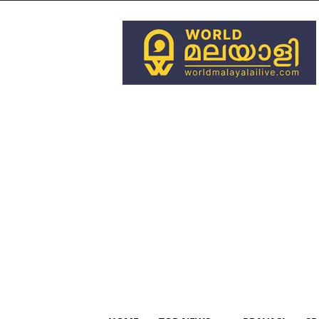
World
Malayali
Live