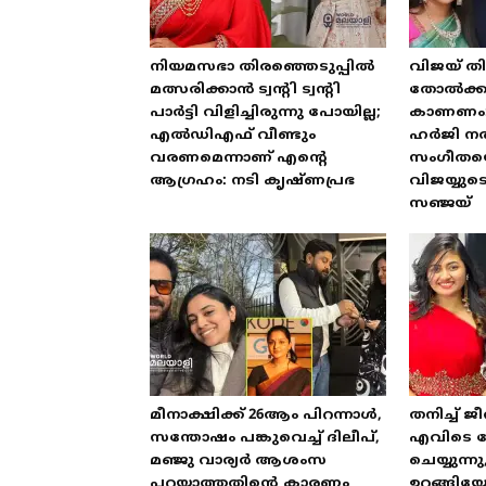
നിയമസഭാ തിരഞ്ഞെടുപ്പിൽ
വിജയ് തി
മത്സരിക്കാൻ ട്വന്റി ട്വന്റി
തോൽക്കു
പാർട്ടി വിളിച്ചിരുന്നു പോയില്ല;
കാണണം
എൽഡിഎഫ് വീണ്ടും
ഹർജി ന
വരണമെന്നാണ് എന്റെ
സംഗീതയെ പ
ആഗ്രഹം: നടി കൃഷ്ണപ്രഭ
വിജയ്യ
സഞ്ജയ്
മീനാക്ഷിക്ക് 26ആം പിറന്നാൾ,
തനിച്ച് ജീ
സന്തോഷം പങ്കുവെച്ച് ദിലീപ്,
എവിടെ പോ
മഞ്ജു വാര്യർ ആശംസ
ചെയ്യുന്നു
പറയാത്തതിന്റെ കാരണം
ഉറങ്ങിയ