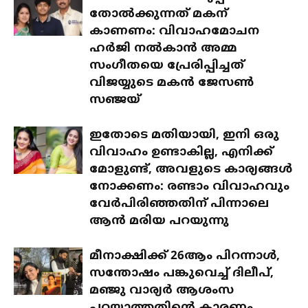
തോൽക്കുന്നത് മകന്
കാണണം: വിവാഹമോചന
ഹർജി നൽകാൻ അമ്മ
സംഗീതയെ പ്രേരിപ്പിച്ചത്
വിജയ്യുടെ മകൻ ജേസൺ
സഞ്ജയ്
ഇതോടെ മതിയായി, ഇനി ഒരു
വിവാഹം ഉണ്ടാകില്ല, എനിക്ക്
മോളുണ്ട്, അവളുടെ കാര്യങ്ങൾ
നോക്കണം: രണ്ടാം വിവാഹവും
വേർപിരിഞ്ഞതിന് പിന്നാലെ
ആൻ മരിയ പറയുന്നു
മീനാക്ഷിക്ക് 26ആം പിറന്നാൾ,
സന്തോഷം പങ്കുവെച്ച് ദിലീപ്,
മഞ്ജു വാര്യർ ആശംസ