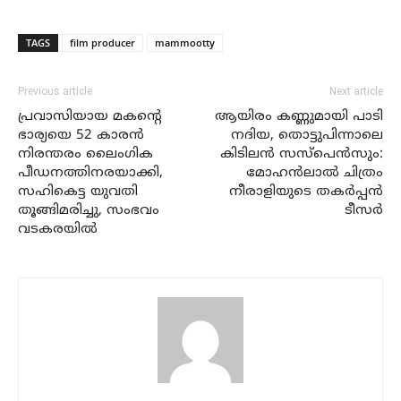
TAGS
film producer
mammootty
Previous article
Next article
പ്രവാസിയായ മകന്റെ
ആയിരം കണ്ണുമായി പാടി
ഭാര്യയെ 52 കാരന്‍
നദിയ, തൊട്ടുപിന്നാലെ
നിരന്തരം ലൈംഗിക
കിടിലന്‍ സസ്‌പെന്‍സും:
പീഡനത്തിനരയാക്കി,
മോഹന്‍ലാല്‍ ചിത്രം
സഹികെട്ട യുവതി
നീരാളിയുടെ തകര്‍പ്പന്‍
തൂങ്ങിമരിച്ചു, സംഭവം
ടീസര്‍
വടകരയില്‍