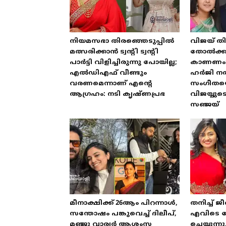
നിയമസഭാ തിരഞ്ഞെടുപ്പിൽ
വിജയ് തി
മത്സരിക്കാൻ ട്വന്റി ട്വന്റി
തോൽക്കു
പാർട്ടി വിളിച്ചിരുന്നു പോയില്ല;
കാണണം
എൽഡിഎഫ് വീണ്ടും
ഹർജി ന
വരണമെന്നാണ് എന്റെ
സംഗീതയെ പ
ആഗ്രഹം: നടി കൃഷ്ണപ്രഭ
വിജയ്യ
സഞ്ജയ്
മീനാക്ഷിക്ക് 26ആം പിറന്നാൾ,
തനിച്ച് ജീ
സന്തോഷം പങ്കുവെച്ച് ദിലീപ്,
എവിടെ പോ
മഞ്ജു വാര്യർ ആശംസ
ചെയ്യുന്നു