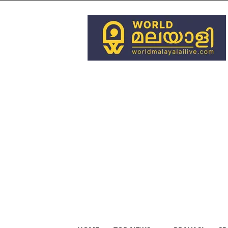
World
Malayali
Live