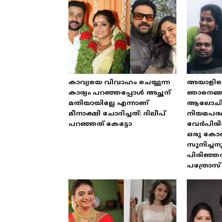
കാവ്യയെ വിവാഹം ചെയ്യുന്ന
അയാളില്ല
കാര്യം പറഞ്ഞപ്പോൾ അച്ഛന്
ഞാനെങ്ങന
മതിയായില്ലേ എന്നാണ്
ആലോചിച്ച്
മീനാക്ഷി ചോദിച്ചത്: ദിലീപ്
നിയമപര
പറഞ്ഞത് കേട്ടോ
വേർപിരിഞ്
ഒരു കോണ്
സുനിച്ചന
പിരിഞ്ഞത
പത്രോസ്