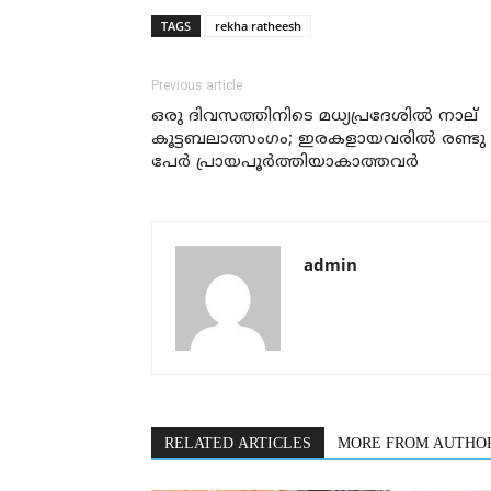
TAGS
rekha ratheesh
Previous article
ഒരു ദിവസത്തിനിടെ മധ്യപ്രദേശില്‍ നാല്
കൂട്ടബലാത്സംഗം; ഇരകളായവരില്‍ രണ്ടു
പേര്‍ പ്രായപൂര്‍ത്തിയാകാത്തവര്‍
admin
RELATED ARTICLES
MORE FROM AUTHO