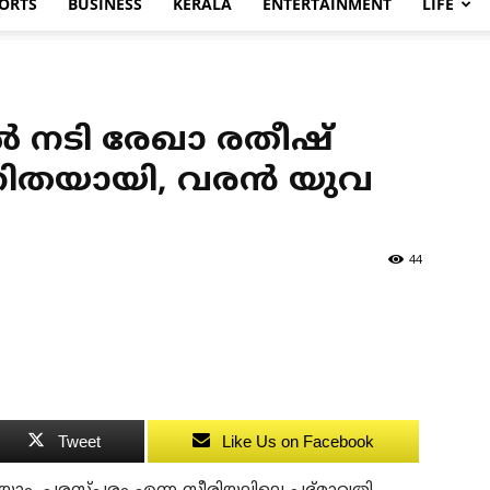
ORTS
BUSINESS
KERALA
ENTERTAINMENT
LIFE
‍ നടി രേഖാ രതീഷ്
തയായി, വരന്‍ യുവ
44
Tweet
Like Us on Facebook