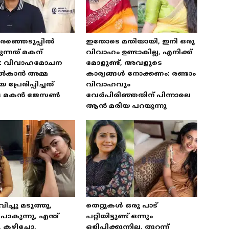
രഞ്ഞെടുപ്പിൽ
ഇതോടെ മതിയായി, ഇനി ഒരു
ന്നത് മകന്
വിവാഹം ഉണ്ടാകില്ല, എനിക്ക്
: വിവാഹമോചന
മോളുണ്ട്, അവളുടെ
ൽകാൻ അമ്മ
കാര്യങ്ങൾ നോക്കണം: രണ്ടാം
്രേരിപ്പിച്ചത്
വിവാഹവും
ുടെ മകൻ ജേസൺ
വേർപിരിഞ്ഞതിന് പിന്നാലെ
ആൻ മരിയ പറയുന്നു
വിച്ചു മടുത്തു,
തെറ്റുകൾ ഒരു പാട്
കുന്നു, എന്ത്
പറ്റിയിട്ടുണ്ട് ഒന്നും
, കഴിച്ചോ,
ഒളിപ്പിക്കുന്നില്ല, തുറന്ന്