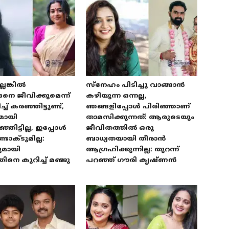
െങ്കിൽ
സ്‌നേഹം പിടിച്ചു വാങ്ങാൻ
െ ജീവിക്കുമെന്ന്
കഴിയുന്ന ഒന്നല്ല,
 കരഞ്ഞിട്ടുണ്ട്,
ഞങ്ങളിപ്പോൾ പിരിഞ്ഞാണ്
മായി
താമസിക്കുന്നത്: ആരുടെയും
ഞിട്ടില്ല, ഇപ്പോൾ
ജീവിതത്തിൽ ഒരു
ടാക്ടുമില്ല:
ബാധ്യതയായി തീരാൻ
ുമായി
ആഗ്രഹിക്കുന്നില്ല: തുറന്ന്
ിനെ കുറിച്ച് മഞ്ജു
പറഞ്ഞ് ഗൗരി കൃഷ്ണൻ