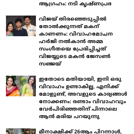
ആഗ്രഹം: നടി കൃഷ്ണപ്രഭ
വിജയ് തിരഞ്ഞെടുപ്പിൽ
തോൽക്കുന്നത് മകന്
കാണണം: വിവാഹമോചന
ഹർജി നൽകാൻ അമ്മ
സംഗീതയെ പ്രേരിപ്പിച്ചത്
വിജയ്യുടെ മകൻ ജേസൺ
സഞ്ജയ്
ഇതോടെ മതിയായി, ഇനി ഒരു
വിവാഹം ഉണ്ടാകില്ല, എനിക്ക്
മോളുണ്ട്, അവളുടെ കാര്യങ്ങൾ
നോക്കണം: രണ്ടാം വിവാഹവും
വേർപിരിഞ്ഞതിന് പിന്നാലെ
ആൻ മരിയ പറയുന്നു
മീനാക്ഷിക്ക് 26ആം പിറന്നാൾ,