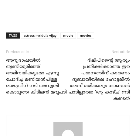
TAGS
actress mridula vijay
movie
movies
Previous article
Next article
അന്യഭാഷയില്‍
ദിലീപിന്റൈ ആരും
തുണിയുരിഞ്ഞ്
പ്രതീക്ഷിക്കാത്ത ഈ
അഭിനയിക്കുമോ എന്നു
പതനത്തിന് കാരണം
ചോദിച്ച മണിയന്‍പിള്ള
ദുബായിയിലെ ഹോട്ടലില്‍
രാജുവിന് നടി അനുശ്രി
അന്ന് ഒരിക്കലും കാണാന്‍
കൊടുത്ത കിടിലന്‍ മറുപടി
പാടില്ലാത്ത ‘ആ കാഴ്ച’ നടി
കണ്ടത്‌