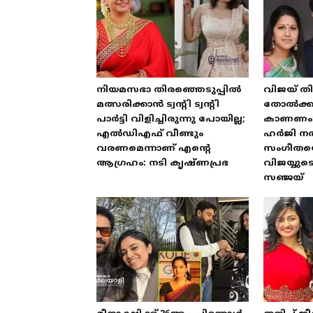
നിയമസഭാ തിരഞ്ഞെടുപ്പിൽ
വിജയ് തി
മത്സരിക്കാൻ ട്വന്റി ട്വന്റി
തോൽക്കു
പാർട്ടി വിളിച്ചിരുന്നു പോയില്ല;
കാണണം
എൽഡിഎഫ് വീണ്ടും
ഹർജി ന
വരണമെന്നാണ് എന്റെ
സംഗീതയെ പ
ആഗ്രഹം: നടി കൃഷ്ണപ്രഭ
വിജയ്യ
സഞ്ജയ്