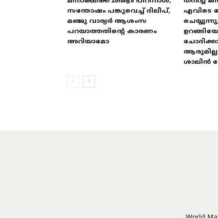
മീനാക്ഷിക്ക് 26ആം പിറന്നാൾ,
തനിച്ച് ജീ
സന്തോഷം പങ്കുവെച്ച് ദിലീപ്,
എവിടെ പോ
മഞ്ജു വാര്യർ ആശംസ
ചെയ്യുന്നു
പറയാത്തതിന്റെ കാരണം
ഉറങ്ങിയ
അറിയാമോ
ചോദിക്ക
ആരുമില്ല
ശാലിൻ
World Mal