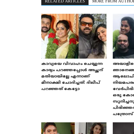
RELATED ARTICLES
MORE FROM AUTHO
കാവ്യയെ വിവാഹം ചെയ്യുന്ന
അയാളില്ല
കാര്യം പറഞ്ഞപ്പോൾ അച്ഛന്
ഞാനെങ്ങന
മതിയായില്ലേ എന്നാണ്
ആലോചിച്ച്
മീനാക്ഷി ചോദിച്ചത്: ദിലീപ്
നിയമപര
പറഞ്ഞത് കേട്ടോ
വേർപിരിഞ്
ഒരു കോണ്
സുനിച്ചന
പിരിഞ്ഞത
പത്രോസ്