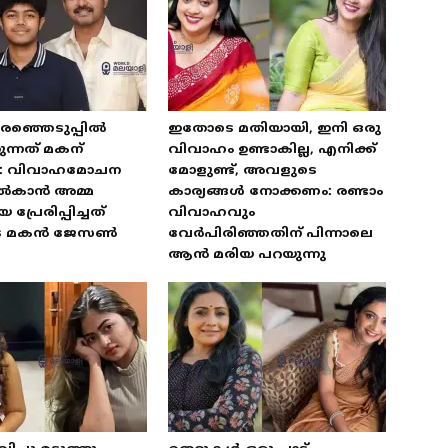
രഞ്ഞെടുപ്പിൽ
ഇതോടെ മതിയായി, ഇനി ഒരു
ന്നത് മകന്
വിവാഹം ഉണ്ടാകില്ല, എനിക്ക്
: വിവാഹമോചന
മോളുണ്ട്, അവളുടെ
ൽകാൻ അമ്മ
കാര്യങ്ങൾ നോക്കണം: രണ്ടാം
്രേരിപ്പിച്ചത്
വിവാഹവും
ുടെ മകൻ ജേസൺ
വേർപിരിഞ്ഞതിന് പിന്നാലെ
ആൻ മരിയ പറയുന്നു