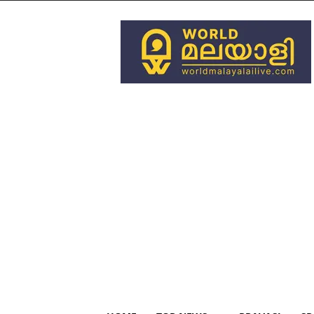
World
Malayali
Live