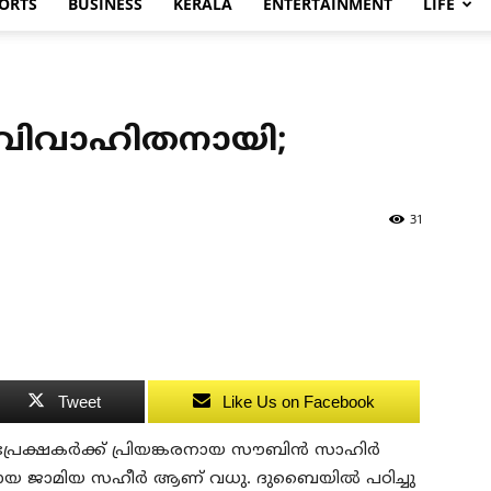
ORTS
BUSINESS
KERALA
ENTERTAINMENT
LIFE
 വിവാഹിതനായി;
31
Tweet
Like Us on Facebook
രേക്ഷകര്‍ക്ക് പ്രിയങ്കരനായ സൗബിന്‍ സാഹിര്‍
യ ജാമിയ സഹീര്‍ ആണ് വധു. ദുബൈയില്‍ പഠിച്ചു