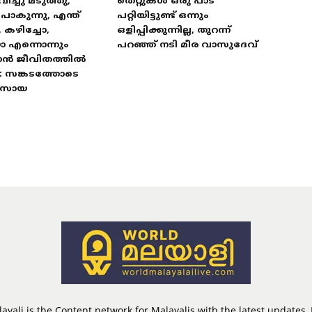
വിച്ചു മടുത്തു,
തെറ്റുകൾ ഒരു പാട്
കുന്നു, എന്ത്
പറ്റിയിട്ടുണ്ട് ഒന്നും
, കഴിച്ചോ,
ഒളിപ്പിക്കുന്നില്ല, തുറന്ന്
ോ എന്നൊന്നും
പറഞ്ഞ് നടി മീര വാസുദേവ്
ാൻ ജീവിതത്തിൽ
: സങ്കടത്തോടെ
 സോയ
ayali is the Content network for Malayalis with the latest updates