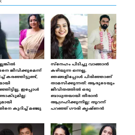
R
െങ്കിൽ
സ്‌നേഹം പിടിച്ചു വാങ്ങാൻ
െ ജീവിക്കുമെന്ന്
കഴിയുന്ന ഒന്നല്ല,
 കരഞ്ഞിട്ടുണ്ട്,
ഞങ്ങളിപ്പോൾ പിരിഞ്ഞാണ്
മായി
താമസിക്കുന്നത്: ആരുടെയും
ഞിട്ടില്ല, ഇപ്പോൾ
ജീവിതത്തിൽ ഒരു
ടാക്ടുമില്ല:
ബാധ്യതയായി തീരാൻ
ുമായി
ആഗ്രഹിക്കുന്നില്ല: തുറന്ന്
ിനെ കുറിച്ച് മഞ്ജു
പറഞ്ഞ് ഗൗരി കൃഷ്ണൻ