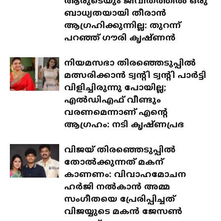
ആരുടെയും ജീവിതത്തിൽ ഒരു
ബാധ്യതയായി തീരാൻ
ആഗ്രഹിക്കുന്നില്ല: തുറന്ന്
പറഞ്ഞ് ഗൗരി കൃഷ്ണൻ
നിയമസഭാ തിരഞ്ഞെടുപ്പിൽ
മത്സരിക്കാൻ ട്വന്റി ട്വന്റി പാർട്ടി
വിളിച്ചിരുന്നു പോയില്ല;
എൽഡിഎഫ് വീണ്ടും
വരണമെന്നാണ് എന്റെ
ആഗ്രഹം: നടി കൃഷ്ണപ്രഭ
വിജയ് തിരഞ്ഞെടുപ്പിൽ
തോൽക്കുന്നത് മകന്
കാണണം: വിവാഹമോചന
ഹർജി നൽകാൻ അമ്മ
സംഗീതയെ പ്രേരിപ്പിച്ചത്
വിജയ്യുടെ മകൻ ജേസൺ