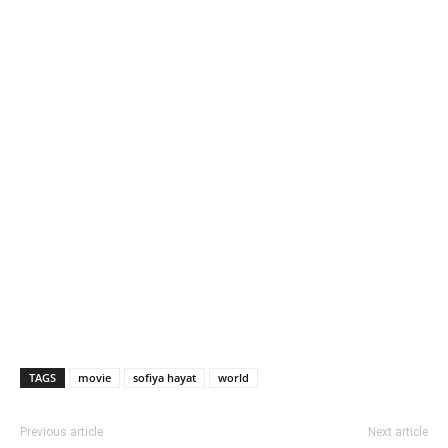
TAGS
movie
sofiya hayat
world
Previous article
Next article