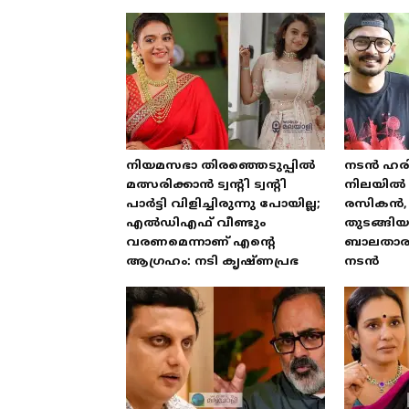
നിയമസഭാ തിരഞ്ഞെടുപ്പിൽ
നടൻ ഹരി
മത്സരിക്കാൻ ട്വന്റി ട്വന്റി
നിലയിൽ 
പാർട്ടി വിളിച്ചിരുന്നു പോയില്ല;
രസികൻ, 
എൽഡിഎഫ് വീണ്ടും
തുടങ്ങി
വരണമെന്നാണ് എന്റെ
ബാലതാരമ
ആഗ്രഹം: നടി കൃഷ്ണപ്രഭ
നടൻ