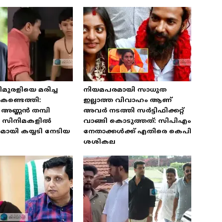
മുരളിയെ മരിച്ച
നിയമപരമായി സാധുത
കണ്ടെത്തി:
ഇല്ലാത്ത വിവാഹം ആണ്
അണ്ണൻ തമ്പി
അവർ നടത്തി സർട്ടിഫിക്കറ്റ്
യ സിനിമകളിൽ
വാങ്ങി കൊടുത്തത്: സിപിഎം
ായി കയ്യടി നേടിയ
നേതാക്കൾക്ക് എതിരെ കെപി
ശശികല