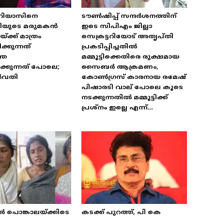
 റിയാസിനെ
ടൗൺഷിപ്പ് സന്ദർശനത്തിന്
ത്രിയുടെ മരുമകൻ
ഇടെ സിപിഎം ജില്ലാ
്ക്ക് മാത്രം
സെക്രട്ടറിയോട് അതൃപ്തി
്കുന്നത്
പ്രകടിപ്പിച്ചതിൽ
തെ
മമ്മൂട്ടിക്കെതിരെ രുക്ഷമായ
്കുന്നത് പോലെ;
സൈബർ ആക്രമണം,
ർവതി
കോൺഗ്രസ് കാരനായ രമേഷ്
പിഷാരടി വാല് പോലെ കൂടെ
നടക്കുന്നതിൽ മമ്മൂട്ടിക്ക്
പ്രശ്‌നം ഇല്ലെ എന്ന്...
ൽ പൊങ്കാലയ്ക്കിടെ
കടക്ക് പുറത്ത്, പി കെ