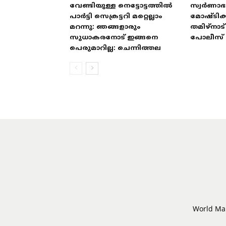
വേണ്ടിയുള്ള നെട്ടോട്ടത്തിൽ
സ്വർണാ
പാർട്ടി സെക്രട്ടറി മറ്റെല്ലാം
മോഷ്ടിക്
മറന്നു: ഞങ്ങളാരും
തമിഴ്‌നാ
സുധാകരനോട് ഇങ്ങനെ
പോലീസ് 
പെരുമാറില്ല: ചെന്നിത്തല
World Mal