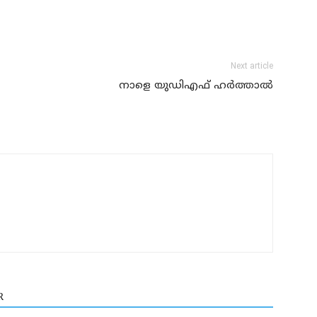
Next article
നാളെ യുഡിഎഫ് ഹര്‍ത്താല്‍
R