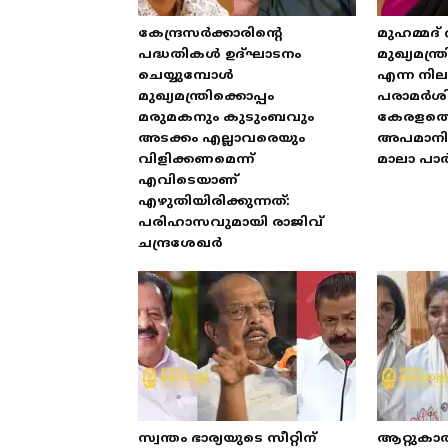
കേന്ദ്രസർക്കാരിന്റെ
മുഹമ്മദ്
പദ്ധതികൾ ഉദ്ഘാടനം
മുഖ്യമന്
ചെയ്യുമ്പോൾ
എന്ന നിലയ
മുഖ്യമന്ത്രിക്കൊപ്പം
പരാമർശിക
മരുമകനും കുടുംബവും
കേരളത്
അടക്കം എല്ലാവരെയും
അപമാനിക
വിളിക്കണമെന്ന്
മാലാ പാ
എവിടെയാണ്
എഴുതിയിരിക്കുന്നത്:
പരിഹാസവുമായി രാജിവ്
ചന്ദ്രശേഖർ
സ്വന്തം ഭാര്യയുടെ സീറ്റിന്
ആറ്റുകാ