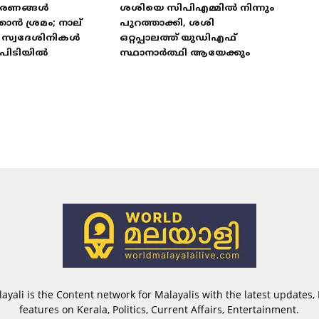
ഭരണങ്ങൾ
ശശിയെ സിപിഎമ്മിൽ നിന്നും
കാൻ ശ്രമം; നാല്
പുറത്താക്കി, ശശി
ട് സ്വദേശിനികൾ
ഒറ്റപ്പാലത്ത് യുഡിഎഫ്
പിടിയിൽ
സ്ഥാനാർത്ഥി ആയേക്കും
ayali is the Content network for Malayalis with the latest updates
features on Kerala, Politics, Current Affairs, Entertainment.