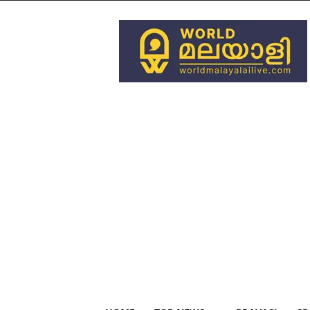
World
Malayali
Live